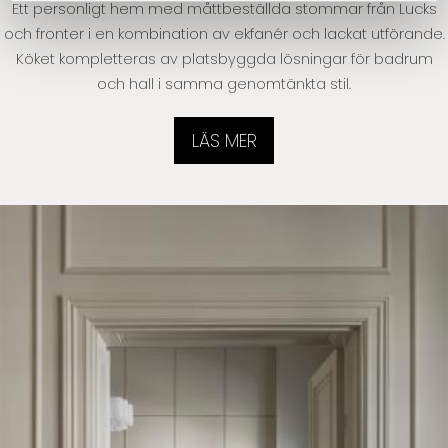
Ett personligt hem med måttbeställda stommar från Lucks
och fronter i en kombination av ekfanér och lackat utförande.
Köket kompletteras av platsbyggda lösningar för badrum
och hall i samma genomtänkta stil.
LÄS MER