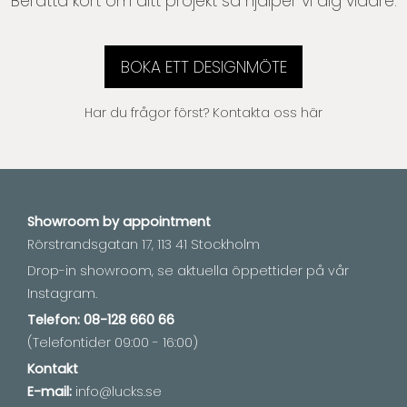
Berätta kort om ditt projekt så hjälper vi dig vidare.
BOKA ETT DESIGNMÖTE
Har du frågor först?
Kontakta oss här
Showroom by
appointment
Rörstrandsgatan 17, 113 41 Stockholm
Drop-in showroom, se aktuella öppettider på vår
Instagram.
Telefon:
08-128 660 66
(Telefontider 09:00 - 16:00)
Kontakt
E-mail:
info@lucks.se