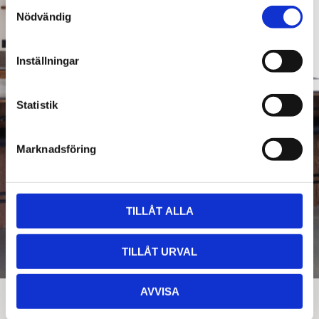
Samtyckesval
Nödvändig
Inställningar
Statistik
Marknadsföring
TILLÅT ALLA
TILLÅT URVAL
AVVISA
Projekt Trosa