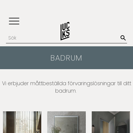
Update cookies preferences
Favoriter
Kundvagn
Meny
BADRUM
Vi erbjuder måttbeställda förvaringslösningar till ditt
badrum.