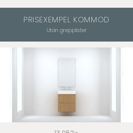
PRISEXEMPEL KOMMOD
Utan grepplister
13 952:-