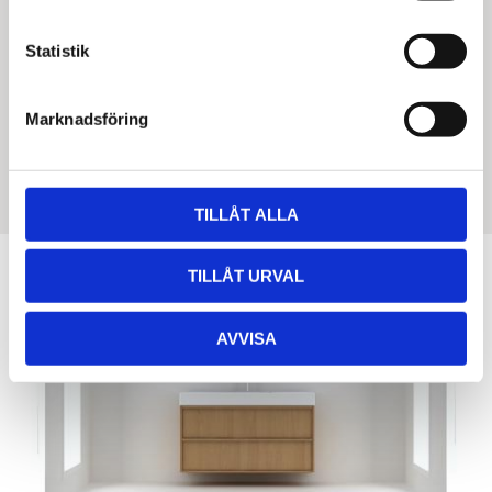
Höjd: 600 mm
Statistik
Bredd: 1000 mm
Djup: 450 mm (stomme)
Marknadsföring
Dörr/front: 19 mm
Grepplist: 18 mm
TILLÅT ALLA
TILLÅT URVAL
AVVISA