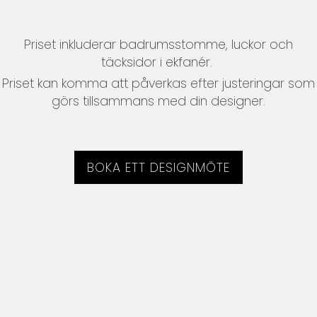
Priset inkluderar badrumsstomme, luckor och
täcksidor i ekfanér.
Priset kan komma att påverkas efter justeringar som
görs tillsammans med din designer.
BOKA ETT DESIGNMÖTE