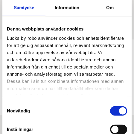
Dörr/front: 19 mm
Samtycke
Information
Om
Grepplist: 18 mm
Denna webbplats använder cookies
Lucks by robo använder cookies och enhetsidentifierare
för att ge dig anpassat innehåll, relevant marknadsföring
och en bättre upplevelse av vår webbplats. Vi
vidarebefordrar även sådana identifierare och annan
information från din enhet till de sociala medier och
annons- och analysföretag som vi samarbetar med.
Dessa kan i sin tur kombinera informationen med annan
information som du har tillhandahållit eller som de har
samlat in när du har använt deras tjänster.
Samtyckesval
Nödvändig
20 000:-
Inställningar