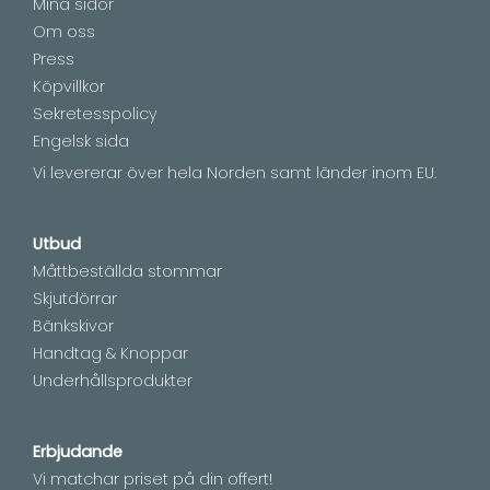
Mina sidor
Om oss
Press
Köpvillkor
Sekretesspolicy
Engelsk sida
Vi levererar över hela Norden samt länder inom EU.
Utbud
Måttbeställda stommar
Skjutdörrar
Bänkskivor
Handtag & Knoppar
Underhållsprodukter
Erbjudande
Vi matchar priset på din offert!