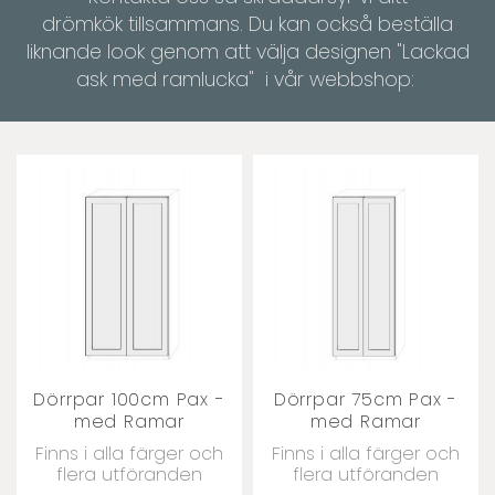
drömkök tillsammans. Du kan också beställa
liknande look genom att välja designen "Lackad
ask med ramlucka" i vår webbshop:
Dörrpar 100cm Pax -
Dörrpar 75cm Pax -
med Ramar
med Ramar
Finns i alla färger och
Finns i alla färger och
flera utföranden
flera utföranden