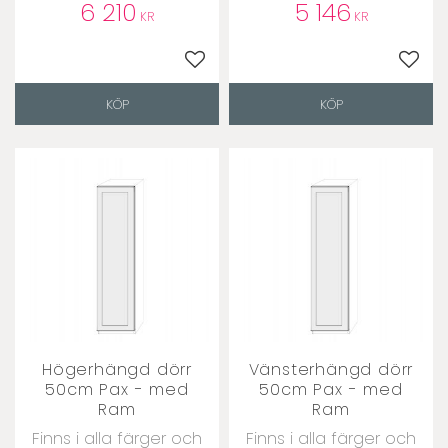
6 210
5 146
KR
KR
Lägg till i favoriter
Lägg t
KÖP
KÖP
Högerhängd dörr
Vänsterhängd dörr
50cm Pax - med
50cm Pax - med
Ram
Ram
Finns i alla färger och
Finns i alla färger och