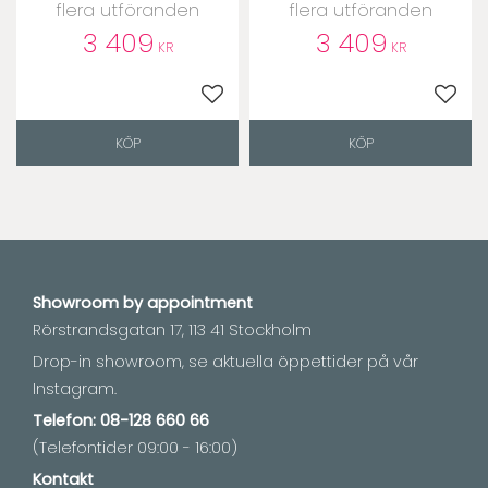
flera utföranden
flera utföranden
3 409
3 409
KR
KR
Lägg till i favoriter
Lägg t
KÖP
KÖP
Showroom by
appointment
Rörstrandsgatan 17, 113 41 Stockholm
Drop-in showroom, se aktuella öppettider på vår
Instagram.
Telefon:
08-128 660 66
(Telefontider 09:00 - 16:00)
Kontakt