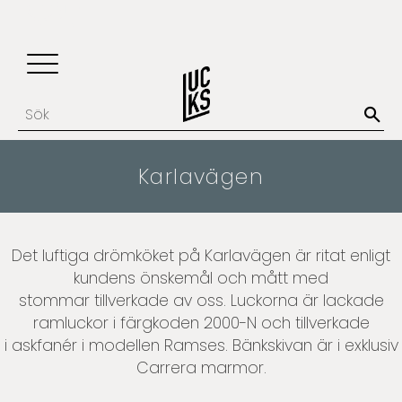
Update cookies preferences
Favoriter
Kundvagn
Meny
Karlavägen
Det luftiga drömköket på Karlavägen är ritat enligt
kundens önskemål och mått med
stommar tillverkade av oss. Luckorna är lackade
ramluckor i färgkoden 2000-N och tillverkade
i askfanér i modellen Ramses. Bänkskivan är i exklusiv
Carrera marmor.