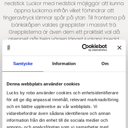
nedstick. Luckor med nedstick möjliggör att kunna
öppna luckorna inifrån vilket förhindrar att
fingeravtryck lämnar spår på ytan. Till fronterna på
bänkskåpen valdes grepplister i massivt trä.
Grepplisterna är även dem ett praktiskt val då
greppet går hela vägen längst luckans bredd,
samtidigt som de skapar dimension och djup i
kökets uttryck.
Samtycke
Information
Om
Denna webbplats använder cookies
Lucks by robo använder cookies och enhetsidentifierare
för att ge dig anpassat innehåll, relevant marknadsföring
och en bättre upplevelse av vår webbplats. Vi
vidarebefordrar även sådana identifierare och annan
information från din enhet till de sociala medier och
annons- och analysföretag som vi samarbetar med.