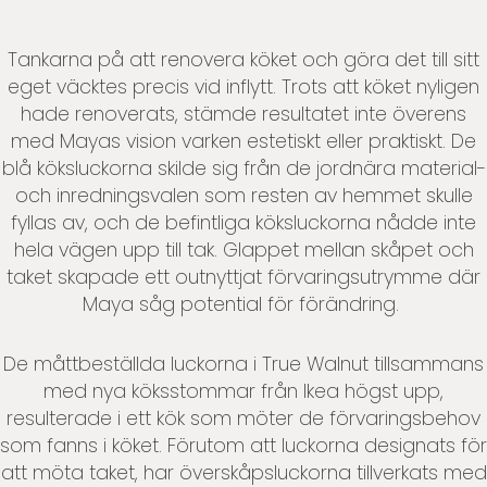
Tankarna på att renovera köket och göra det till sitt
eget väcktes precis vid inflytt. Trots att köket nyligen
hade renoverats, stämde resultatet inte överens
med Mayas vision varken estetiskt eller praktiskt. De
blå köksluckorna skilde sig från de jordnära material-
och inredningsvalen som resten av hemmet skulle
fyllas av, och de befintliga köksluckorna nådde inte
hela vägen upp till tak. Glappet mellan skåpet och
taket skapade ett outnyttjat förvaringsutrymme där
Maya såg potential för förändring.
De måttbeställda luckorna i True Walnut tillsammans
med nya köksstommar från Ikea högst upp,
resulterade i ett kök som möter de förvaringsbehov
som fanns i köket. Förutom att luckorna designats för
att möta taket, har överskåpsluckorna tillverkats med