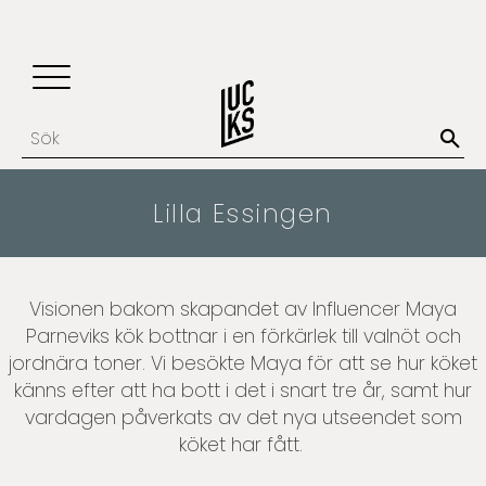
Update cookies preferences
Favoriter
Kundvagn
Meny
Lilla Essingen
Visionen bakom skapandet av Influencer Maya
Parneviks kök bottnar i en förkärlek till valnöt och
jordnära toner. Vi besökte Maya för att se hur köket
känns efter att ha bott i det i snart tre år, samt hur
vardagen påverkats av det nya utseendet som
köket har fått.