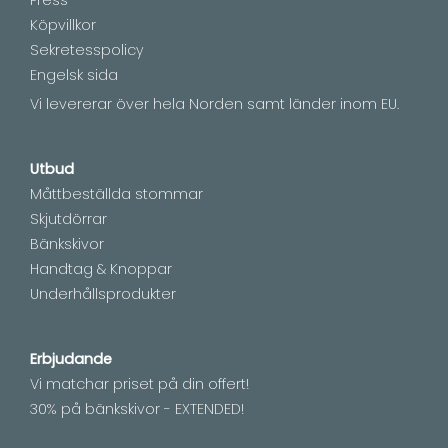
Press
Köpvillkor
Sekretesspolicy
Engelsk sida
Vi levererar över hela Norden samt länder inom EU.
Utbud
Måttbeställda stommar
Skjutdörrar
Bänkskivor
Handtag & Knoppar
Underhållsprodukter
Erbjudande
Vi matchar priset på din offert!
30% på bänkskivor - EXTENDED!