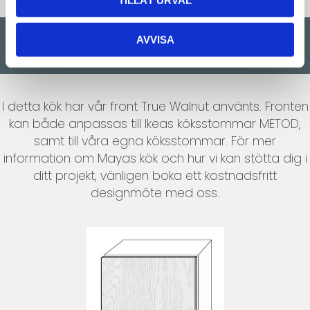
TILLÅT URVAL
AVVISA
Inspireras du av Mayas kök?
I detta kök har vår front True Walnut använts. Fronten
kan både anpassas till Ikeas köksstommar METOD,
samt till våra egna köksstommar. För mer
information om Mayas kök och hur vi kan stötta dig i
ditt projekt, vänligen boka ett kostnadsfritt
designmöte med oss.