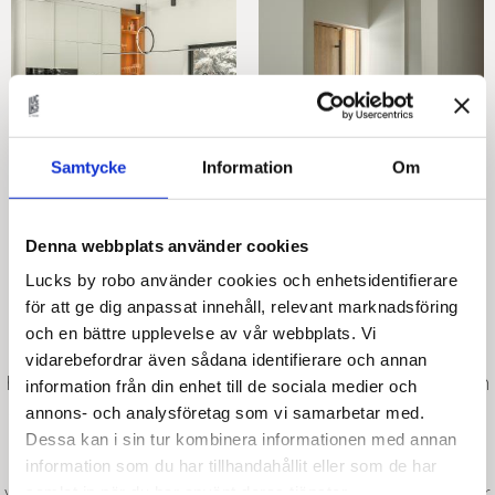
Samtycke
Information
Om
Denna webbplats använder cookies
Lucks by robo använder cookies och enhetsidentifierare
för att ge dig anpassat innehåll, relevant marknadsföring
Förutom till kök, passar våra stommar
och en bättre upplevelse av vår webbplats. Vi
till förvaringslösningar i både hall och badrum. I
vidarebefordrar även sådana identifierare och annan
hallen har en platsbyggd bänk byggts, tillverkad i en
information från din enhet till de sociala medier och
stomme av melamin tillsammans med utdragbara
annons- och analysföretag som vi samarbetar med.
lådor för förvaring. I badrummet har vi byggt
Dessa kan i sin tur kombinera informationen med annan
högskåp i melamin med fronter som smälter in i
information som du har tillhandahållit eller som de har
väggen. Här valdes våra stommar i melamin just för
samlat in när du har använt deras tjänster.