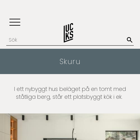
Update cookies preferences
Favoriter
Kundvagn
Meny
Skuru
I ett nybyggt hus beläget på en tomt med
ståtliga berg, står ett platsbyggt kök i ek.