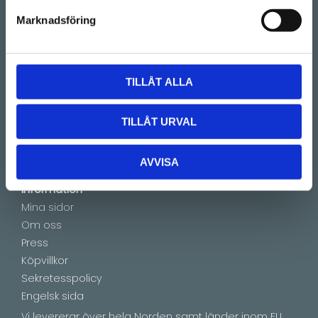
(Telefontider 09:00 - 16:00)
Marknadsföring
Kontakt
E-mail:
info@lucks.se
TILLÅT ALLA
Vanliga frågor
Montageinstruktioner
TILLÅT URVAL
Boka tid
Showroom by appointment
AVVISA
Information
Mina sidor
Om oss
Press
Köpvillkor
Sekretesspolicy
Engelsk sida
Vi levererar över hela Norden samt länder inom EU.