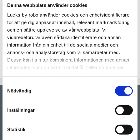
Denna webbplats använder cookies
Lägg t
KÖP
Lucks by robo använder cookies och enhetsidentifierare
för att ge dig anpassat innehåll, relevant marknadsföring
Lagerstatus
Beställningsvara.Leveranstid 6-
och en bättre upplevelse av vår webbplats. Vi
9 veckor
vidarebefordrar även sådana identifierare och annan
Artikelnr
RAMSES40x100H2
information från din enhet till de sociala medier och
annons- och analysföretag som vi samarbetar med.
Kökslucka med ram i modellen "Ramses", lackas i
Dessa kan i sin tur kombinera informationen med annan
valfri färg utan extra kostnad.
information som du har tillhandahållit eller som de har
samlat in när du har använt deras tjänster.
Samtyckesval
Nödvändig
Showroom by
appointment
Inställningar
Rörstrandsgatan 17, 113 41 Stockholm
Drop-in showroom, se aktuella öppettider på vår
Instagram.
Statistik
Telefon:
08-128 660 66