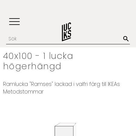
Update cookies preferences
Favoriter
Kundvagn
Meny
40x100 - 1 lucka
högerhängd
​​Ramlucka "Ramses" lackad i valfri färg till IKEAs
Metodstommar