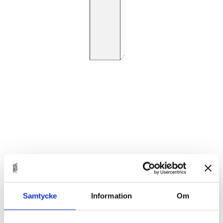
1 558
KR
Samtycke
Information
Om
Antal
st