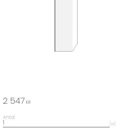
2 547
KR
Antal
st