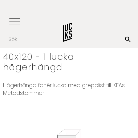
Update cookies preferences
Favoriter
Kundvagn
Meny
40x120 - 1 lucka
högerhängd
Högerhängd fanér lucka med grepplist till IKEAs
Metodstommar.