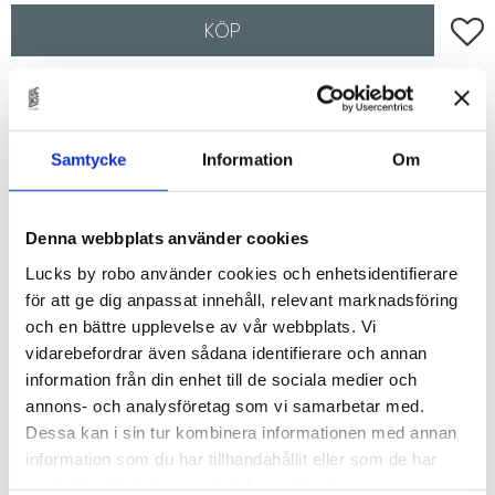
Lägg t
KÖP
Lagerstatus
Beställningsvara.Leveranstid 6-
9 veckor
Artikelnr
FANERGRE40x120H
Samtycke
Information
Om
Fanér lucka med grepplist som passar till IKEAs
Metod-stommar.
Denna webbplats använder cookies
Lucks by robo använder cookies och enhetsidentifierare
Val av faner
för att ge dig anpassat innehåll, relevant marknadsföring
Du kan välja i mellan:
och en bättre upplevelse av vår webbplats. Vi
- White Ash
vidarebefordrar även sådana identifierare och annan
information från din enhet till de sociala medier och
- Soaped Oak
annons- och analysföretag som vi samarbetar med.
- True Oak
Dessa kan i sin tur kombinera informationen med annan
- Tanned Oak
information som du har tillhandahållit eller som de har
- True Elm
samlat in när du har använt deras tjänster.
- Amber Oak