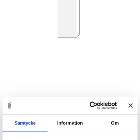
1 735
KR
Samtycke
Information
Om
Antal
st