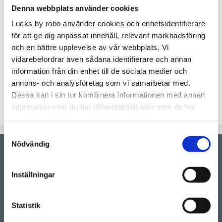
Denna webbplats använder cookies
Lägg t
KÖP
Lucks by robo använder cookies och enhetsidentifierare
för att ge dig anpassat innehåll, relevant marknadsföring
Lagerstatus
Beställningsvara.Leveranstid 6-
och en bättre upplevelse av vår webbplats. Vi
9 veckor
vidarebefordrar även sådana identifierare och annan
Artikelnr
RAMSES40x120V-3
information från din enhet till de sociala medier och
annons- och analysföretag som vi samarbetar med.
Kökslucka med ram i modellen "Ramses", lackas i
Dessa kan i sin tur kombinera informationen med annan
valfri färg utan extra kostnad.
information som du har tillhandahållit eller som de har
samlat in när du har använt deras tjänster.
Samtyckesval
Nödvändig
Showroom by
appointment
Inställningar
Rörstrandsgatan 17, 113 41 Stockholm
Drop-in showroom, se aktuella öppettider på vår
Instagram.
Statistik
Telefon:
08-128 660 66