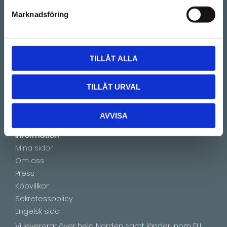
(Telefontider 09:00 - 16:00)
Marknadsföring
Kontakt
E-mail:
info@lucks.se
TILLÅT ALLA
Vanliga frågor
Montageinstruktioner
TILLÅT URVAL
Boka tid
Showroom by appointment
AVVISA
Information
Mina sidor
Om oss
Press
Köpvillkor
Sekretesspolicy
Engelsk sida
Vi levererar över hela Norden samt länder inom EU.