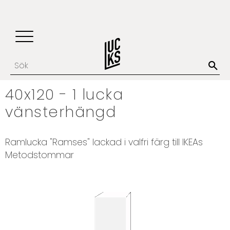
Update cookies preferences
Favoriter
Kundvagn
Meny
40x120 - 1 lucka
vänsterhängd
​​Ramlucka "Ramses" lackad i valfri färg till IKEAs
Metodstommar