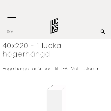
Update cookies preferences
Favoriter
Kundvagn
Meny
40x220 - 1 lucka
högerhängd
Högerhängd fanér lucka till IKEAs Metodstommar.