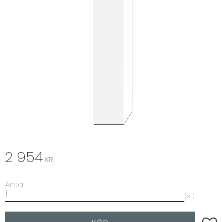
2 954
KR
Antal
st