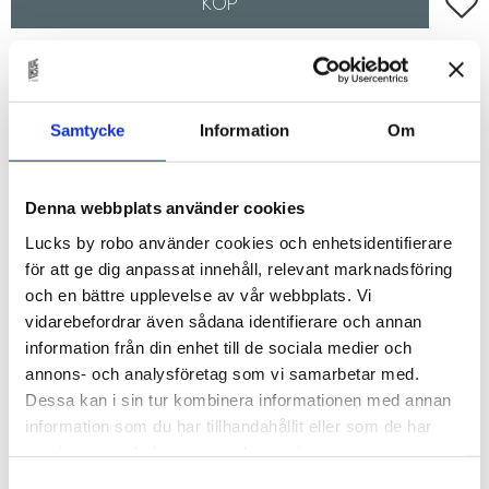
Lägg t
KÖP
Lagerstatus
Beställningsvara.Leveranstid 6-
9 veckor
Artikelnr
FANER40x220HOAK
Samtycke
Information
Om
Fanér lucka som passar till IKEAs Metod-stommar.
Denna webbplats använder cookies
Val av faner
Lucks by robo använder cookies och enhetsidentifierare
Du kan välja i mellan:
för att ge dig anpassat innehåll, relevant marknadsföring
- White Ash
och en bättre upplevelse av vår webbplats. Vi
- Soaped Oak
vidarebefordrar även sådana identifierare och annan
information från din enhet till de sociala medier och
- True Oak
annons- och analysföretag som vi samarbetar med.
- Tanned Oak
Dessa kan i sin tur kombinera informationen med annan
- True Elm
information som du har tillhandahållit eller som de har
- Amber Oak
samlat in när du har använt deras tjänster.
- Porcini Oak
- True Walnut
Samtyckesval