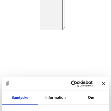
1 999
KR
Samtycke
Information
Om
Antal
st