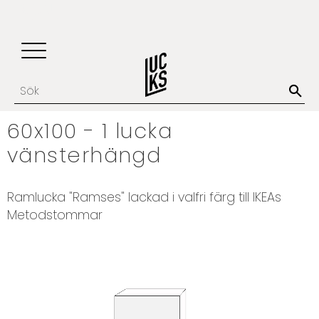
Update cookies preferences
Favoriter
Kundvagn
Meny
60x100 - 1 lucka
vänsterhängd
​​Ramlucka "Ramses" lackad i valfri färg till IKEAs
Metodstommar