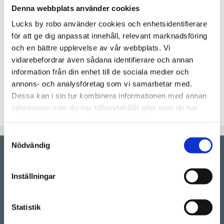
Denna webbplats använder cookies
Lägg t
KÖP
Lucks by robo använder cookies och enhetsidentifierare
för att ge dig anpassat innehåll, relevant marknadsföring
Lagerstatus
Beställningsvara.Leveranstid 6-
och en bättre upplevelse av vår webbplats. Vi
9 veckor
vidarebefordrar även sådana identifierare och annan
Artikelnr
RAMSES60x100v3
information från din enhet till de sociala medier och
annons- och analysföretag som vi samarbetar med.
Kökslucka med ram i modellen "Ramses", lackas i
Dessa kan i sin tur kombinera informationen med annan
valfri färg utan extra kostnad.
information som du har tillhandahållit eller som de har
samlat in när du har använt deras tjänster.
Samtyckesval
Nödvändig
Showroom by
appointment
Inställningar
Rörstrandsgatan 17, 113 41 Stockholm
Drop-in showroom, se aktuella öppettider på vår
Instagram.
Statistik
Telefon:
08-128 660 66