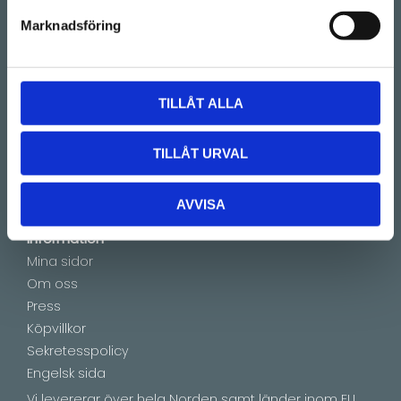
(Telefontider 09:00 - 16:00)
Marknadsföring
Kontakt
E-mail:
info@lucks.se
TILLÅT ALLA
Vanliga frågor
Montageinstruktioner
TILLÅT URVAL
Boka tid
Showroom by appointment
AVVISA
Information
Mina sidor
Om oss
Press
Köpvillkor
Sekretesspolicy
Engelsk sida
Vi levererar över hela Norden samt länder inom EU.