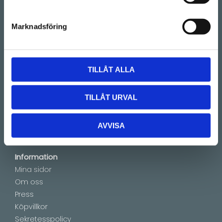
Instagram.
Telefon:
08-128 660 66
Marknadsföring
(Telefontider 09:00 - 16:00)
Kontakt
E-mail:
info@lucks.se
TILLÅT ALLA
Vanliga frågor
TILLÅT URVAL
Montageinstruktioner
Boka tid
Showroom by appointment
AVVISA
Information
Mina sidor
Om oss
Press
Köpvillkor
Sekretesspolicy