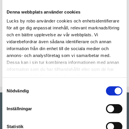
Denna webbplats använder cookies
Lägg t
KÖP
Lucks by robo använder cookies och enhetsidentifierare
för att ge dig anpassat innehåll, relevant marknadsföring
Lagerstatus
Beställningsvara.Leveranstid 6-
och en bättre upplevelse av vår webbplats. Vi
9 veckor
vidarebefordrar även sådana identifierare och annan
Artikelnr
RAMSES60x60-2L
information från din enhet till de sociala medier och
annons- och analysföretag som vi samarbetar med.
Ett par luckor med ram i modellen
Dessa kan i sin tur kombinera informationen med annan
"Ramses"lackade i valfri färg till IKEAs
information som du har tillhandahållit eller som de har
Metodstommar.
samlat in när du har använt deras tjänster.
Samtyckesval
Nödvändig
Inställningar
Showroom by
appointment
Rörstrandsgatan 17, 113 41 Stockholm
Drop-in showroom, se aktuella öppettider på vår
Statistik