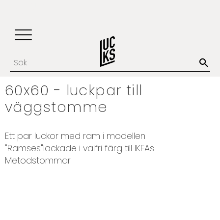
Update cookies preferences
Favoriter
Kundvagn
Meny
60x60 - luckpar till
väggstomme
Ett par luckor med ram i modellen
"Ramses"lackade i valfri färg till IKEAs
Metodstommar