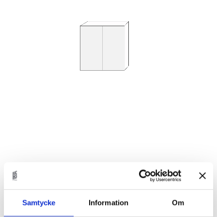
2 138
KR
Samtycke
Information
Om
Antal
st