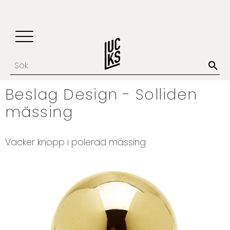
Update cookies preferences
Favoriter
Kundvagn
Meny
Beslag Design - Solliden
mässing
Vacker knopp i polerad mässing