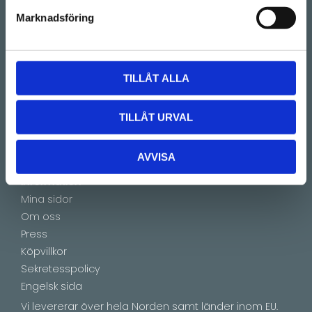
(Telefontider 09:00 - 16:00)
Marknadsföring
Kontakt
E-mail:
info@lucks.se
TILLÅT ALLA
Vanliga frågor
Montageinstruktioner
TILLÅT URVAL
Boka tid
Showroom by appointment
AVVISA
Information
Mina sidor
Om oss
Press
Köpvillkor
Sekretesspolicy
Engelsk sida
Vi levererar över hela Norden samt länder inom EU.