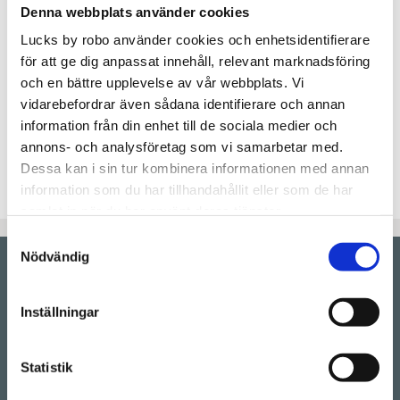
Lägg t
KÖP
Denna webbplats använder cookies
Lucks by robo använder cookies och enhetsidentifierare
Artikelnr
339431-11
för att ge dig anpassat innehåll, relevant marknadsföring
och en bättre upplevelse av vår webbplats. Vi
Solliden är vår mest sålda knopp och vår favorit.
vidarebefordrar även sådana identifierare och annan
Fungerar utmärkt på köksluckor, garderober, byrån
information från din enhet till de sociala medier och
och allt som behöver en knopp!
annons- och analysföretag som vi samarbetar med.
Dessa kan i sin tur kombinera informationen med annan
Storlek: 25 mm diameter
information som du har tillhandahållit eller som de har
samlat in när du har använt deras tjänster.
Samtyckesval
Nödvändig
Showroom by
appointment
Rörstrandsgatan 17, 113 41 Stockholm
Inställningar
Drop-in showroom, se aktuella öppettider på vår
Instagram.
Statistik
Telefon:
08-128 660 66