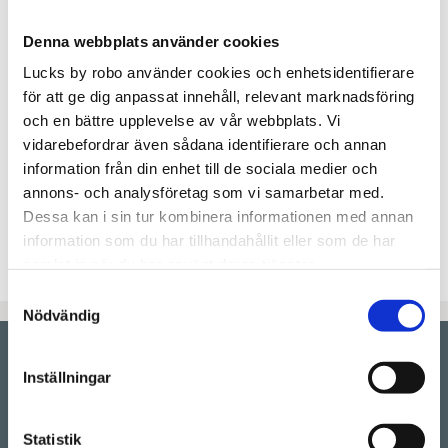
Artikelnr
Azulbatik
Denna webbplats använder cookies
Produktbeskrivning:
Bänkskiva kalksten AZUL BATEIG 20 mm, mattslipad
Lucks by robo använder cookies och enhetsidentifierare
11 246,00
för att ge dig anpassat innehåll, relevant marknadsföring
Kalksten AZUL BATEIG 20 mm
och en bättre upplevelse av vår webbplats. Vi
3020 x 630 mm 1,90 kvm
vidarebefordrar även sådana identifierare och annan
information från din enhet till de sociala medier och
Fasad kant 3,02 lm
annons- och analysföretag som vi samarbetar med.
Hål för planlimmad spishäll 1 st
Dessa kan i sin tur kombinera informationen med annan
Hål för planlimmad diskho 1 st
information som du har tillhandahållit eller som de har
Hål för blandare / tvålpump 1 st
samlat in när du har använt deras tjänster.
Samtyckesval
Nödvändig
Inställningar
Showroom by
appointment
Rörstrandsgatan 17, 113 41 Stockholm
Drop-in showroom, se aktuella öppettider på vår
Statistik