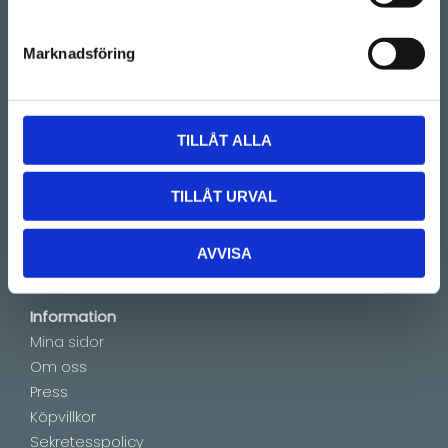
Instagram.
Telefon:
08-128 660 66
Marknadsföring
(Telefontider 09:00 - 16:00)
Kontakt
E-mail:
info@lucks.se
TILLÅT ALLA
Vanliga frågor
TILLÅT URVAL
Montageinstruktioner
Boka tid
Showroom by appointment
AVVISA
Information
Mina sidor
Om oss
Press
Köpvillkor
Sekretesspolicy