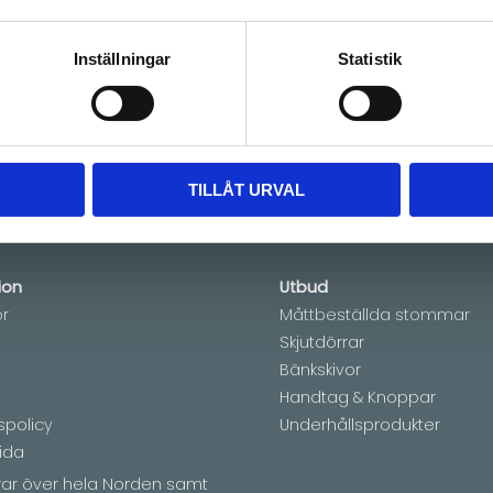
Lagerstatus
Beställnings
6-
Artikelnr
PKCO40x22
Inställningar
Statistik
TILLÅT URVAL
ion
Utbud
or
Måttbeställda stommar
Skjutdörrar
Bänkskivor
Handtag & Knoppar
spolicy
Underhållsprodukter
ida
erar över hela Norden samt