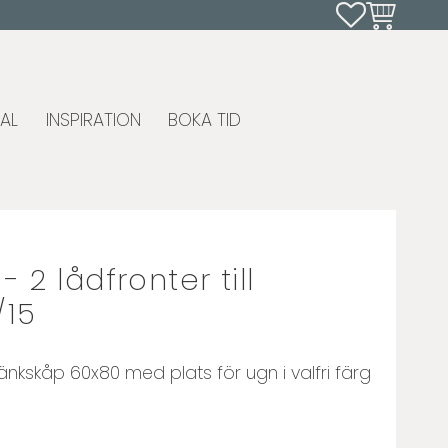
Favoriter
Kundvagn
AL
INSPIRATION
BOKA TID
 2 lådfronter till
/15
 bänkskåp 60x80 med plats för ugn i valfri färg