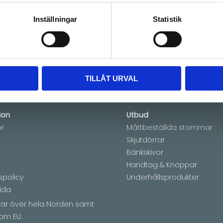
Lagerstatus
Beställnings
6-
Inställningar
Statistik
Artikelnr
PKCO608
TILLÅT URVAL
ion
Utbud
or
Måttbeställda stommar
Skjutdörrar
Bänkskivor
Handtag & Knoppar
spolicy
Underhållsprodukter
ida
erar över hela Norden samt
om EU.