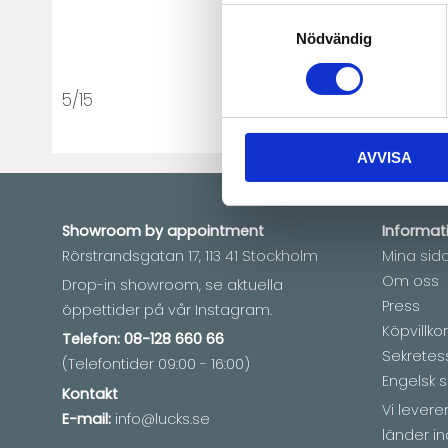
Samtyckesval
Nödvändig
5/15
AVVISA
Showroom by
appointment
Informat
Rörstrandsgatan 17, 113 41 Stockholm
Mina sid
Om oss
Drop-in showroom, se aktuella
Press
öppettider på vår Instagram.
Köpvillkor
Telefon:
08-128 660 66
Sekretes
(Telefontider 09:00 - 16:00)
Engelsk s
Kontakt
Vi lever
E-mail:
info@lucks.se
länder in