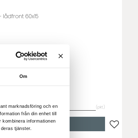
 lådfront 60x15
 lådfront 60x5
Om
evant marknadsföring och en
pkt.
rmation från din enhet till
r kombinera informationen
Lägg till i fa
KÖP
deras tjänster.