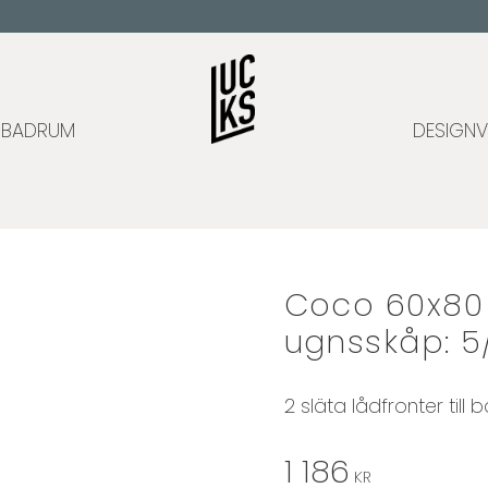
BADRUM
DESIGNV
Coco 60x80 -
ugnsskåp: 5
2 släta lådfronter till
1 186
KR