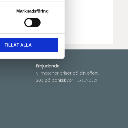
vara.Leveranstid
9 veckor
Marknadsföring
0-LF2-4
TILLÅT ALLA
Erbjudande
Vi matchar priset på din offert!
30% på bänkskivor - EXTENDED!