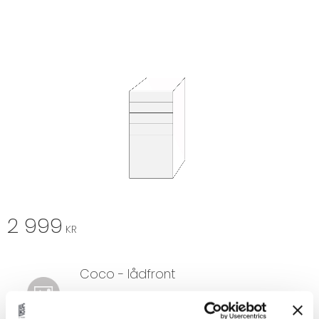
2 999
KR
Coco - lådfront
1 st