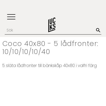
Update cookies preferences
Favoriter
Kundvagn
Meny
Coco 40x80 - 5 lådfronter:
10/10/10/10/40
5 släta lådfronter till bänkskåp 40x80 i valfri färg