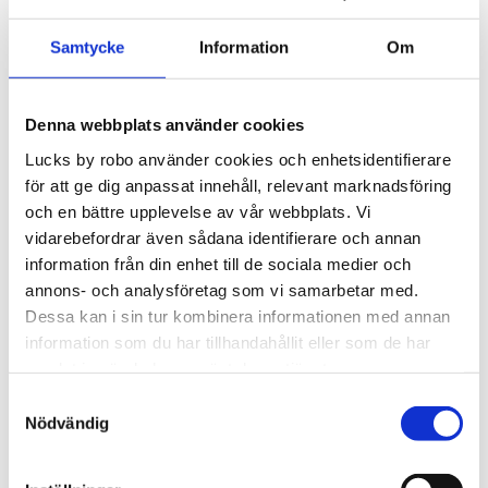
Samtycke
Information
Om
Coco - lådfront
4 st
Denna webbplats använder cookies
Lucks by robo använder cookies och enhetsidentifierare
Antal
för att ge dig anpassat innehåll, relevant marknadsföring
och en bättre upplevelse av vår webbplats. Vi
pkt.
vidarebefordrar även sådana identifierare och annan
information från din enhet till de sociala medier och
Lägg t
KÖP
annons- och analysföretag som vi samarbetar med.
Dessa kan i sin tur kombinera informationen med annan
Lagerstatus
Beställningsvara.Leveranstid 6-
information som du har tillhandahållit eller som de har
9 veckor
samlat in när du har använt deras tjänster.
Artikelnr
PKCO4080-LF5
Samtyckesval
Nödvändig
10/10/10/10/40