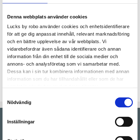
Antal
Denna webbplats använder cookies
pkt.
Lucks by robo använder cookies och enhetsidentifierare
för att ge dig anpassat innehåll, relevant marknadsföring
Lägg t
KÖP
och en bättre upplevelse av vår webbplats. Vi
vidarebefordrar även sådana identifierare och annan
information från din enhet till de sociala medier och
Lagerstatus
Beställningsvara.Leveranstid 6-
annons- och analysföretag som vi samarbetar med.
9 veckor
Artikelnr
PKCO4080-LF8
Dessa kan i sin tur kombinera informationen med annan
information som du har tillhandahållit eller som de har
10/10/10/10/10/10/10/10
samlat in när du har använt deras tjänster.
Samtyckesval
Nödvändig
Inställningar
Showroom by
appointment
Rörstrandsgatan 17, 113 41 Stockholm