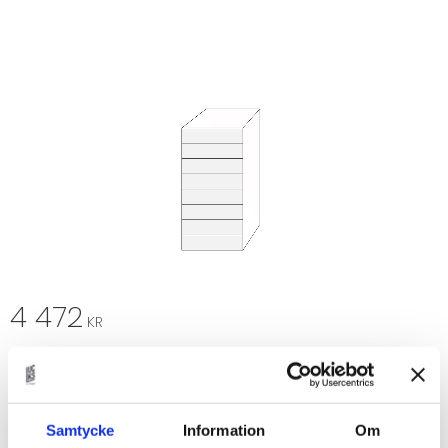
4 472
KR
Coco - lådfront
8 st
Samtycke
Information
Om