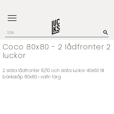
Update cookies preferences
Favoriter
Kundvagn
Meny
Coco 80x80 - 2 lådfronter 2
luckor
2 släta lådfronter 10/10 och släta luckor 40x60 till
bänkskåp 80x80 i valfri färg