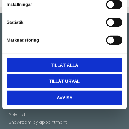
Inställningar
Statistik
Showroom by
appointment
Rörstrandsgatan 17, 113 41 Stockholm
Marknadsföring
Drop-in showroom, se aktuella öppettider på vår
Instagram.
Telefon:
08-128 660 66
TILLÅT ALLA
(Telefontider 09:00 - 16:00)
Kontakt
TILLÅT URVAL
E-mail:
info@lucks.se
AVVISA
Vanliga frågor
Montageinstruktioner
Boka tid
Showroom by appointment