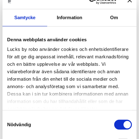
1 paket
Samtycke
Information
Om
Coco - lådfront
2 st
Denna webbplats använder cookies
Lucks by robo använder cookies och enhetsidentifierare
för att ge dig anpassat innehåll, relevant marknadsföring
Antal
och en bättre upplevelse av vår webbplats. Vi
pkt.
vidarebefordrar även sådana identifierare och annan
information från din enhet till de sociala medier och
Lägg t
KÖP
annons- och analysföretag som vi samarbetar med.
Dessa kan i sin tur kombinera informationen med annan
information som du har tillhandahållit eller som de har
Lagerstatus
Beställningsvara.Leveranstid 6-
samlat in när du har använt deras tjänster.
9 veckor
Artikelnr
PKCO8080-LF2LU2
Samtyckesval
Nödvändig
10/10/40/40