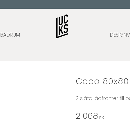
BADRUM
DESIGNV
Coco 80x80 
2 släta lådfronter till 
2 068
KR