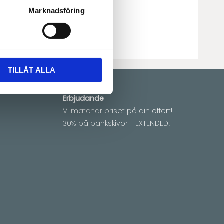
9 veckor
0-LF2-2
Marknadsföring
TILLÅT ALLA
Erbjudande
Vi matchar priset på din offert!
30% på bänkskivor - EXTENDED!