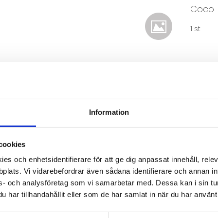
Coco -
1 st
Coco -
1 st
Information
Antal
cookies
es och enhetsidentifierare för att ge dig anpassat innehåll, rel
plats. Vi vidarebefordrar även sådana identifierare och annan info
s- och analysföretag som vi samarbetar med. Dessa kan i sin tu
har tillhandahållit eller som de har samlat in när du har använt 
Lagerstatus
Beställnings