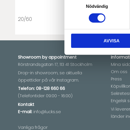
Nödvändig
20/60
AVVISA
Showroom by
appointment
Informat
Rörstrandsgatan 17, 113 41 Stockholm
Mina sid
Om oss
Drop-in showroom, se aktuella
Press
öppettider på vår Instagram.
Köpvillkor
Telefon:
08-128 660 66
Sekretes
(Telefontider 09:00 - 16:00)
Engelsk s
Kontakt
Vi lever
E-mail:
info@lucks.se
länder in
Vanliga frågor