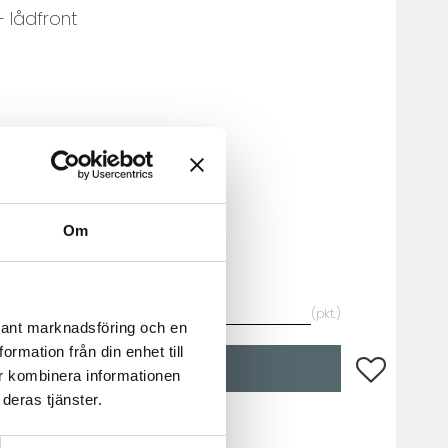
 lådfront
 lådfront
Om
pkt.
evant marknadsföring och en
rmation från din enhet till
Lägg till i fa
KÖP
r kombinera informationen
deras tjänster.
vara.Leveranstid