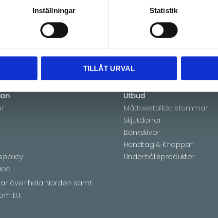
6-
Artikelnr
PKCO808
Inställningar
Statistik
TILLÅT URVAL
ion
Utbud
or
Måttbeställda stommar
Skjutdörrar
Bänkskivor
Handtag & Knoppar
spolicy
Underhållsprodukter
ida
erar över hela Norden samt
om EU.