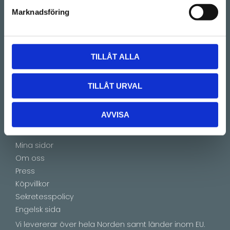
(Telefontider 09:00 - 16:00)
Marknadsföring
Kontakt
E-mail:
info@lucks.se
TILLÅT ALLA
Vanliga frågor
Montageinstruktioner
Boka tid
TILLÅT URVAL
Showroom by appointment
AVVISA
Information
Mina sidor
Om oss
Press
Köpvillkor
Sekretesspolicy
Engelsk sida
Vi levererar över hela Norden samt länder inom EU.