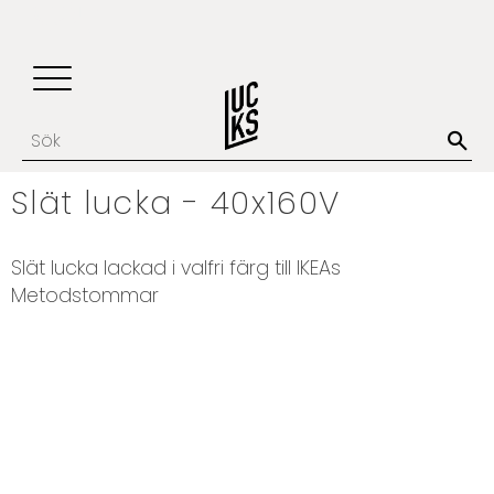
Update cookies preferences
Favoriter
Kundvagn
Meny
Slät lucka - 40x160V
​Slät lucka lackad i valfri färg till IKEAs
Metodstommar