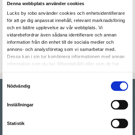
Denna webbplats använder cookies
Lucks by robo använder cookies och enhetsidentifierare
Lagerstatus
Beställningsvara.Leveranstid 6-
för att ge dig anpassat innehåll, relevant marknadsföring
9 veckor
och en bättre upplevelse av vår webbplats. Vi
Artikelnr
CODOME40x160V
vidarebefordrar även sådana identifierare och annan
Slät kökslucka tillverkad i Svanenmärkt MDF som
information från din enhet till de sociala medier och
lackas utan extra kostnad i valfri färg. Passar till
annons- och analysföretag som vi samarbetar med.
IKEAs Metod-stommar.
Dessa kan i sin tur kombinera informationen med annan
information som du har tillhandahållit eller som de har
samlat in när du har använt deras tjänster.
Samtyckesval
Nödvändig
Showroom by
appointment
Rörstrandsgatan 17, 113 41 Stockholm
Inställningar
Drop-in showroom, se aktuella öppettider på vår
Instagram.
Statistik
Telefon:
08-128 660 66