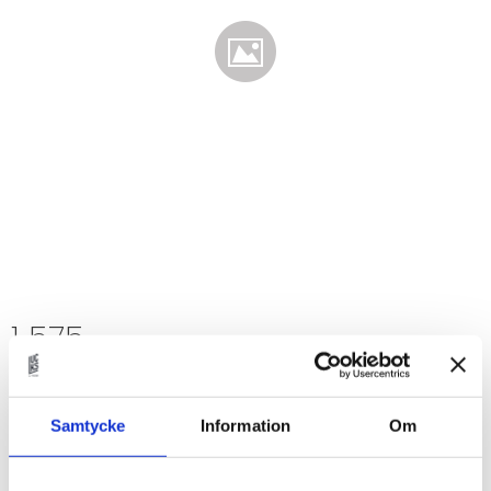
1 575
KR
Antal
st
Samtycke
Information
Om
Lägg t
KÖP