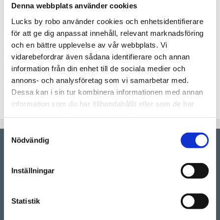
Denna webbplats använder cookies
Lucks by robo använder cookies och enhetsidentifierare
Lagerstatus
Beställningsvara.Leveranstid 6-
för att ge dig anpassat innehåll, relevant marknadsföring
9 veckor
och en bättre upplevelse av vår webbplats. Vi
Artikelnr
CODOME60x280V
vidarebefordrar även sådana identifierare och annan
Slät kökslucka tillverkad i Svanenmärkt MDF som
information från din enhet till de sociala medier och
lackas utan extra kostnad i valfri färg. Passar till
annons- och analysföretag som vi samarbetar med.
IKEAs Metod-stommar.
Dessa kan i sin tur kombinera informationen med annan
information som du har tillhandahållit eller som de har
samlat in när du har använt deras tjänster.
Samtyckesval
Nödvändig
Showroom by
appointment
Rörstrandsgatan 17, 113 41 Stockholm
Inställningar
Drop-in showroom, se aktuella öppettider på vår
Instagram.
Statistik
Telefon:
08-128 660 66