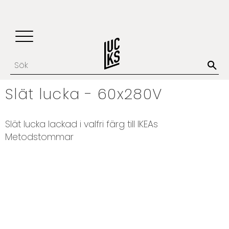
Update cookies preferences
Favoriter
Kundvagn
Meny
Slät lucka - 60x280V
​Slät lucka lackad i valfri färg till IKEAs
Metodstommar