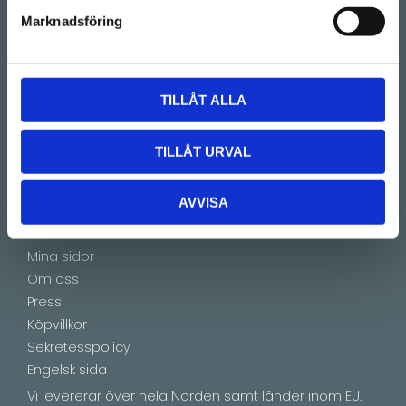
(Telefontider 09:00 - 16:00)
Marknadsföring
Kontakt
E-mail:
info@lucks.se
TILLÅT ALLA
Vanliga frågor
Montageinstruktioner
Boka tid
TILLÅT URVAL
Showroom by appointment
AVVISA
Information
Mina sidor
Om oss
Press
Köpvillkor
Sekretesspolicy
Engelsk sida
Vi levererar över hela Norden samt länder inom EU.