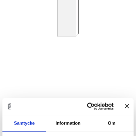
1 441
KR
Antal
Samtycke
Information
Om
st