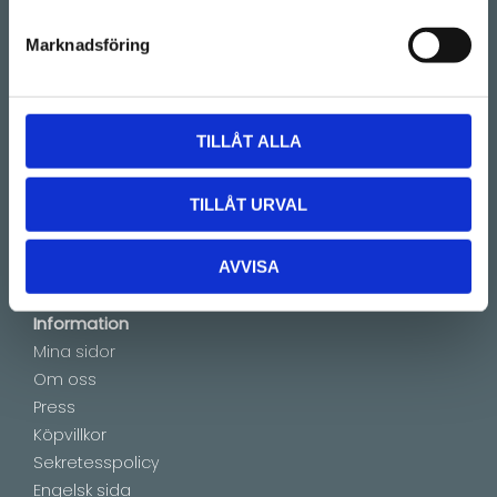
Telefon:
08-128 660 66
(Telefontider 09:00 - 16:00)
Marknadsföring
Kontakt
E-mail:
info@lucks.se
TILLÅT ALLA
Vanliga frågor
Montageinstruktioner
TILLÅT URVAL
Boka tid
Showroom by appointment
AVVISA
Information
Mina sidor
Om oss
Press
Köpvillkor
Sekretesspolicy
Engelsk sida