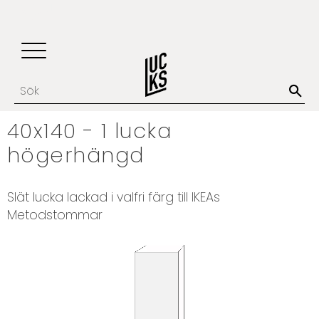
Update cookies preferences
Favoriter
Kundvagn
Meny
40x140 - 1 lucka
högerhängd
​Slät lucka lackad i valfri färg till IKEAs
Metodstommar