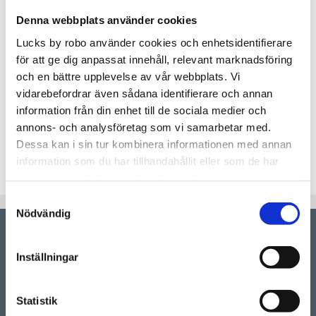
Lägg t
KÖP
Denna webbplats använder cookies
Lucks by robo använder cookies och enhetsidentifierare
för att ge dig anpassat innehåll, relevant marknadsföring
Lagerstatus
Beställningsvara.Leveranstid 6-
9 veckor
och en bättre upplevelse av vår webbplats. Vi
Artikelnr
CODOME40x140H-2
vidarebefordrar även sådana identifierare och annan
information från din enhet till de sociala medier och
Slät kökslucka tillverkad i Svanenmärkt MDF som
annons- och analysföretag som vi samarbetar med.
lackas utan extra kostnad i valfri färg. Passar till
Dessa kan i sin tur kombinera informationen med annan
IKEAs Metod-stommar.
information som du har tillhandahållit eller som de har
samlat in när du har använt deras tjänster.
Samtyckesval
Nödvändig
Showroom by
appointment
Inställningar
Rörstrandsgatan 17, 113 41 Stockholm
Drop-in showroom, se aktuella öppettider på vår
Statistik
Instagram.