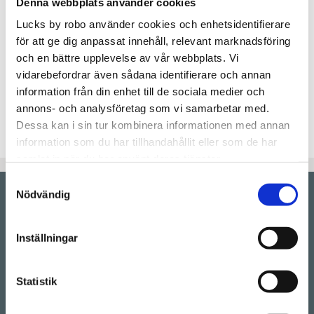
Denna webbplats använder cookies
st
Lucks by robo använder cookies och enhetsidentifierare
Lägg t
för att ge dig anpassat innehåll, relevant marknadsföring
KÖP
och en bättre upplevelse av vår webbplats. Vi
vidarebefordrar även sådana identifierare och annan
Artikelnr
DISTANSLISTFANERLE60WAL
information från din enhet till de sociala medier och
annons- och analysföretag som vi samarbetar med.
Bredd:160mm, tjocklek 19mm.
Dessa kan i sin tur kombinera informationen med annan
information som du har tillhandahållit eller som de har
samlat in när du har använt deras tjänster.
Samtyckesval
Nödvändig
Showroom by
appointment
Rörstrandsgatan 17, 113 41 Stockholm
Inställningar
Drop-in showroom, se aktuella öppettider på vår
Instagram.
Statistik
Telefon:
08-128 660 66
(Telefontider 09:00 - 16:00)