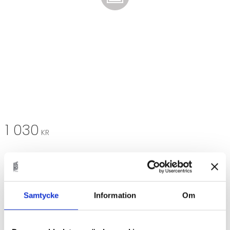
1 030
KR
Längd
Träval
Samtycke
Information
Om
Antal