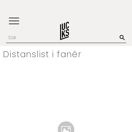
Update cookies preferences
Favoriter
Kundvagn
Meny
Distanslist i fanér