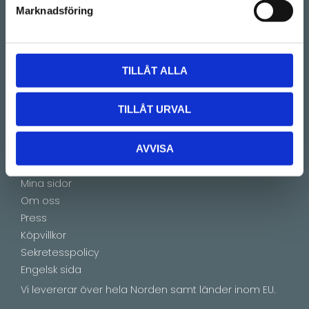
Marknadsföring
Kontakt
E-mail:
info@lucks.se
Vanliga frågor
TILLÅT ALLA
Montageinstruktioner
Boka tid
TILLÅT URVAL
Showroom by appointment
AVVISA
Information
Mina sidor
Om oss
Press
Köpvillkor
Sekretesspolicy
Engelsk sida
Vi levererar över hela Norden samt länder inom EU.