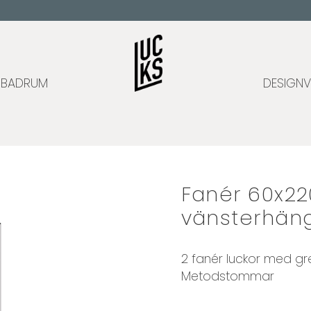
BADRUM
DESIGNV
Fanér 60x220
vänsterhän
2 fanér luckor med grep
Metodstommar