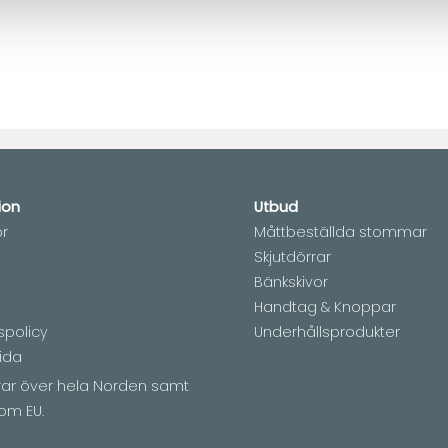
ion
Utbud
or
Måttbeställda stommar
Skjutdörrar
Bänkskivor
Handtag & Knoppar
spolicy
Underhållsprodukter
ida
erar över hela Norden samt
om EU.