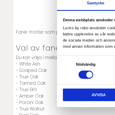
Samtycke
Denna webbplats använder 
Lucks by robo använder cooki
Fanér fronter som passar till IKEAs Metod-st
bättre upplevelse av vår webb
de sociala medier och annon
Val av faner
med annan information som du 
Du kan välja i mellan:
Samtyckesval
- White Ash
Nödvändig
- Soaped Oak
- True Oak
- Tanned Oak
- True Elm
AVVISA
- Amber Oak
- Porcini Oak
- True Walnut