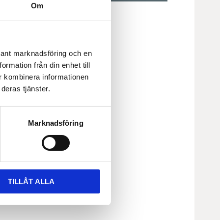
Om
vara.Leveranstid
9 veckor
0x220V2
evant marknadsföring och en
rmation från din enhet till
r kombinera informationen
deras tjänster.
Marknadsföring
TILLÅT ALLA