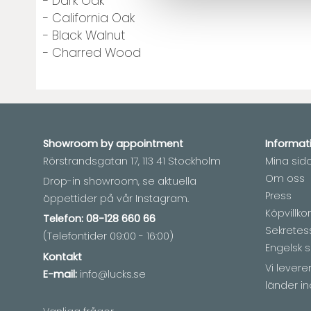
- Dark Oak
- California Oak
- Black Walnut
- Charred Wood
Showroom by
appointment
Informat
Rörstrandsgatan 17, 113 41 Stockholm
Mina sid
Om oss
Drop-in showroom, se aktuella
Press
öppettider på vår Instagram.
Köpvillkor
Telefon:
08-128 660 66
Sekretes
(Telefontider 09:00 - 16:00)
Engelsk s
Kontakt
Vi lever
E-mail:
info@lucks.se
länder in