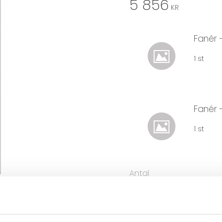
5 856
KR
Fanér 
1 st
Fanér 
1 st
Antal