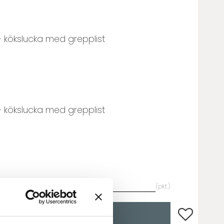
- kökslucka med grepplist
- kökslucka med grepplist
pkt.
Lägg till i fa
KÖP