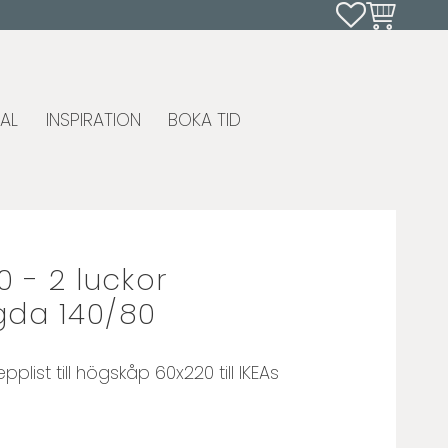
Favoriter
Kundvagn
AL
INSPIRATION
BOKA TID
 - 2 luckor
gda 140/80
plist till högskåp 60x220 till IKEAs