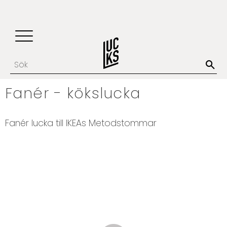
Update cookies preferences
Favoriter
Kundvagn
Meny
Fanér - kökslucka
Fanér lucka till IKEAs Metodstommar