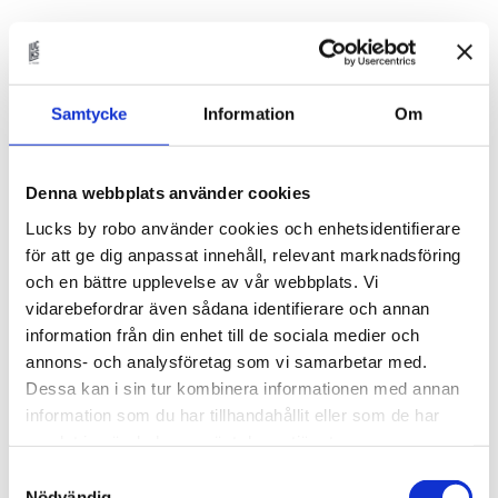
Lagerstatus
Beställningsvara.Leveranstid 6-
9 veckor
Artikelnr
FANER60x40H
Samtycke
Information
Om
Fanér lucka som passar till IKEAs Metod-stommar.
Val av faner
Denna webbplats använder cookies
Lucks by robo använder cookies och enhetsidentifierare
Du kan välja i mellan:
för att ge dig anpassat innehåll, relevant marknadsföring
- White Ash
och en bättre upplevelse av vår webbplats. Vi
- Soaped Oak
vidarebefordrar även sådana identifierare och annan
- True Oak
information från din enhet till de sociala medier och
- Tanned Oak
annons- och analysföretag som vi samarbetar med.
- True Elm
Dessa kan i sin tur kombinera informationen med annan
- Amber Oak
information som du har tillhandahållit eller som de har
- Porcini Oak
samlat in när du har använt deras tjänster.
- True Walnut
Samtyckesval
- Dark Oak
Nödvändig