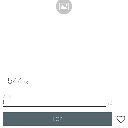
1 544
KR
Antal
st
Lägg t
KÖP