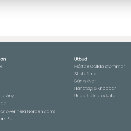
ion
Utbud
or
Måttbeställda stommar
Skjutdörrar
Bänkskivor
Handtag & Knoppar
spolicy
Underhållsprodukter
ida
erar över hela Norden samt
om EU.