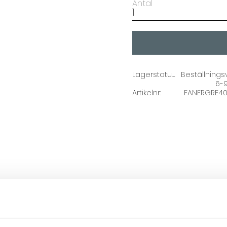
Antal
Lagerstatus
Beställnings
6-
Artikelnr
FANERGRE40