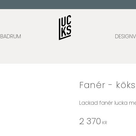
BADRUM
DESIGNV
Fanér - kök
Lackad fanér lucka me
2 370
KR