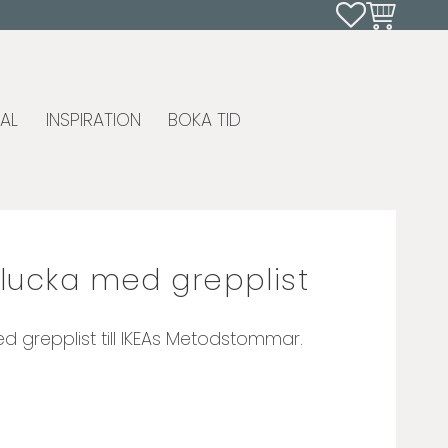
Favoriter
Kundvagn
AL
INSPIRATION
BOKA TID
slucka med grepplist
d grepplist till IKEAs Metodstommar.