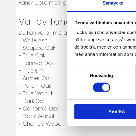
Fanér lucka med grepplist som passar till IK
Samtycke
Val av faner
Denna webbplats använder 
Du kan välja i mellan:
Lucks by robo använder cooki
- White Ash
bättre upplevelse av vår webb
de sociala medier och annon
- Soaped Oak
med annan information som du 
- True Oak
- Tanned Oak
Samtyckesval
- True Elm
Nödvändig
- Amber Oak
- Porcini Oak
- True Walnut
- Dark Oak
- California Oak
AVVISA
- Black Walnut
- Charred Wood