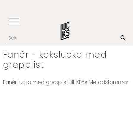
Update cookies preferences
Favoriter
Kundvagn
Meny
Fanér - kökslucka med
grepplist
Fanér lucka med grepplist till IKEAs Metodstommar