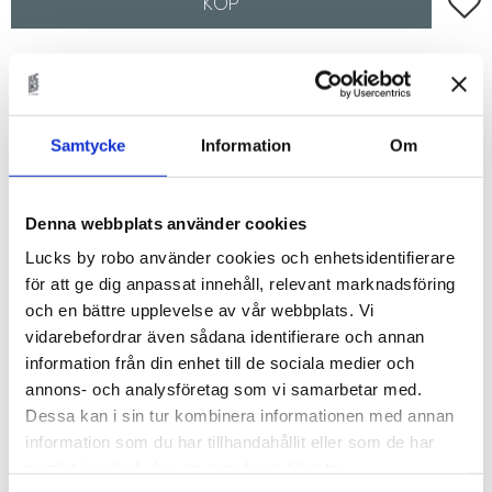
Lägg t
KÖP
Lagerstatus
Beställningsvara.Leveranstid 6-
9 veckor
Artikelnr
FANERGRE60x40V
Samtycke
Information
Om
Fanér lucka med grepplist som passar till IKEAs
Metod-stommar.
Denna webbplats använder cookies
Val av faner
Lucks by robo använder cookies och enhetsidentifierare
för att ge dig anpassat innehåll, relevant marknadsföring
Du kan välja i mellan:
och en bättre upplevelse av vår webbplats. Vi
- White Ash
vidarebefordrar även sådana identifierare och annan
- Soaped Oak
information från din enhet till de sociala medier och
- True Oak
annons- och analysföretag som vi samarbetar med.
- Tanned Oak
Dessa kan i sin tur kombinera informationen med annan
- True Elm
information som du har tillhandahållit eller som de har
- Amber Oak
samlat in när du har använt deras tjänster.
- Porcini Oak