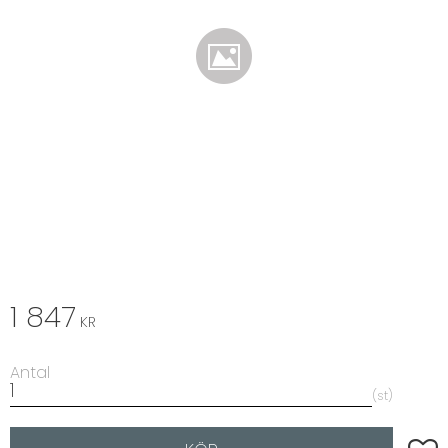
1 847
KR
Antal
st