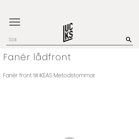
Update cookies preferences
Favoriter
Kundvagn
Meny
Fanér lådfront
Fanér front till IKEAS Metodstommar