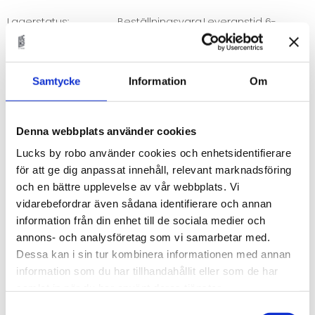
Lagerstatus
Beställningsvara.Leveranstid 6-
9 veckor
Artikelnr
FANER80x40
Fanér fronter som passar till IKEAs Maximera lådor i
Samtycke
Information
Om
IKEAs metodkök.
Denna webbplats använder cookies
Val av faner
Lucks by robo använder cookies och enhetsidentifierare
Du kan välja i mellan:
för att ge dig anpassat innehåll, relevant marknadsföring
- White Ash
och en bättre upplevelse av vår webbplats. Vi
- Soaped Oak
vidarebefordrar även sådana identifierare och annan
- True Oak
information från din enhet till de sociala medier och
- Tanned Oak
annons- och analysföretag som vi samarbetar med.
- True Elm
Dessa kan i sin tur kombinera informationen med annan
- Amber Oak
information som du har tillhandahållit eller som de har
samlat in när du har använt deras tjänster.
- Porcini Oak
- True Walnut
Samtyckesval