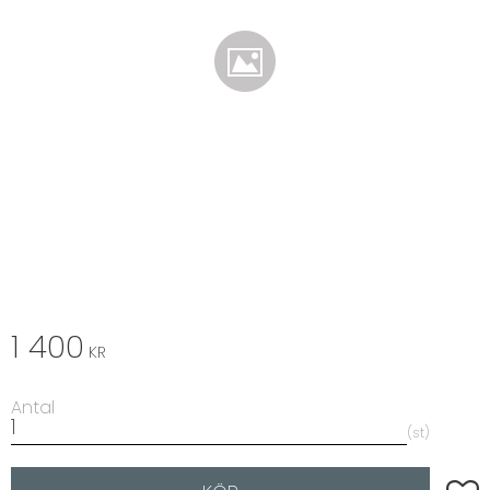
1 400
KR
Antal
st