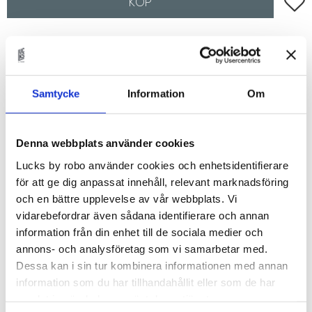
Lägg t
KÖP
Lagerstatus
Beställningsvara.Leveranstid 6-
9 veckor
Artikelnr
FANERGRE40x10
Samtycke
Information
Om
Fanér fronter som passar till IKEAs Maximera lådor i
IKEAs metodkök.
Denna webbplats använder cookies
Val av faner
Lucks by robo använder cookies och enhetsidentifierare
för att ge dig anpassat innehåll, relevant marknadsföring
Du kan välja i mellan:
och en bättre upplevelse av vår webbplats. Vi
- White Ash
vidarebefordrar även sådana identifierare och annan
- Soaped Oak
information från din enhet till de sociala medier och
- True Oak
annons- och analysföretag som vi samarbetar med.
- Tanned Oak
Dessa kan i sin tur kombinera informationen med annan
- True Elm
information som du har tillhandahållit eller som de har
- Amber Oak
samlat in när du har använt deras tjänster.
- Porcini Oak