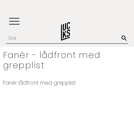
Update cookies preferences
Favoriter
Kundvagn
Meny
Fanér - lådfront med
grepplist
Fanér lådfront med grepplist