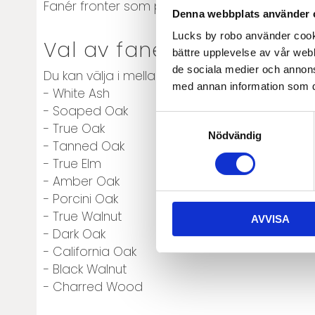
Fanér fronter som passar till IKEAs Maximera l
Denna webbplats använder 
Lucks by robo använder cooki
Val av faner
bättre upplevelse av vår webb
de sociala medier och annon
Du kan välja i mellan:
med annan information som du 
- White Ash
- Soaped Oak
Samtyckesval
- True Oak
Nödvändig
- Tanned Oak
- True Elm
- Amber Oak
- Porcini Oak
- True Walnut
AVVISA
- Dark Oak
- California Oak
- Black Walnut
- Charred Wood