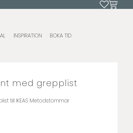
Favoriter
Kundvagn
AL
INSPIRATION
BOKA TID
ont med grepplist
list till IKEAS Metodstommar