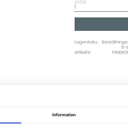
Antal
Lagerstatus
Beställnings
6-
Artikelnr
FANERG
Information