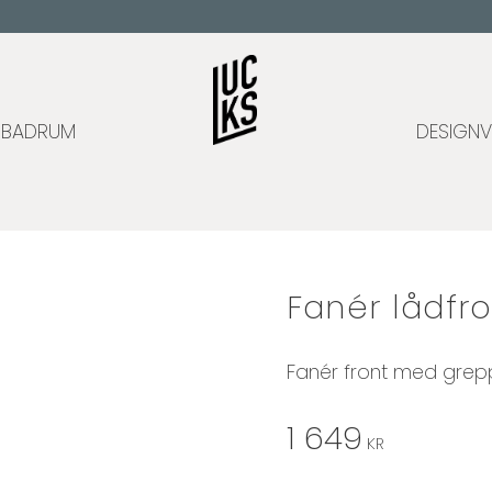
BADRUM
DESIGNV
Fanér lådfr
Fanér front med grepp
1 649
KR