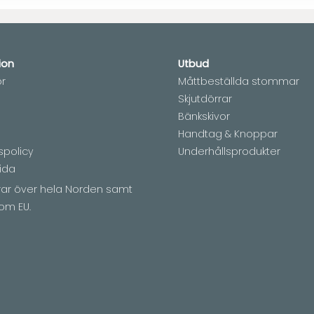
ion
Utbud
or
Måttbeställda stommar
Skjutdörrar
Bänkskivor
Handtag & Knoppar
spolicy
Underhållsprodukter
ida
erar över hela Norden samt
om EU.