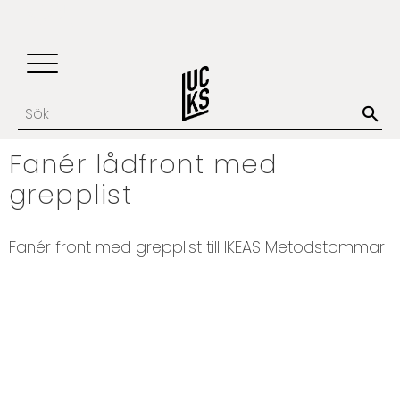
Update cookies preferences
Favoriter
Kundvagn
Meny
Fanér lådfront med
grepplist
Fanér front med grepplist till IKEAS Metodstommar