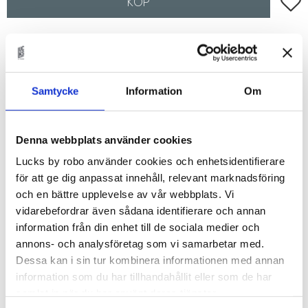
Lägg t
KÖP
Lagerstatus
Beställningsvara.Leveranstid 6-
9 veckor
Artikelnr
FANERGRE80x20
Samtycke
Information
Om
Fanér fronter som passar till IKEAs Maximera lådor i
IKEAs metodkök.
Denna webbplats använder cookies
Val av faner
Lucks by robo använder cookies och enhetsidentifierare
för att ge dig anpassat innehåll, relevant marknadsföring
Du kan välja i mellan:
och en bättre upplevelse av vår webbplats. Vi
- White Ash
vidarebefordrar även sådana identifierare och annan
- Soaped Oak
information från din enhet till de sociala medier och
- True Oak
annons- och analysföretag som vi samarbetar med.
- Tanned Oak
Dessa kan i sin tur kombinera informationen med annan
- True Elm
information som du har tillhandahållit eller som de har
- Amber Oak
samlat in när du har använt deras tjänster.
- Porcini Oak