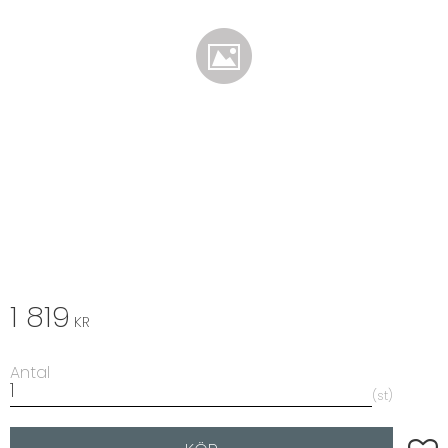
1 819
KR
Antal
st