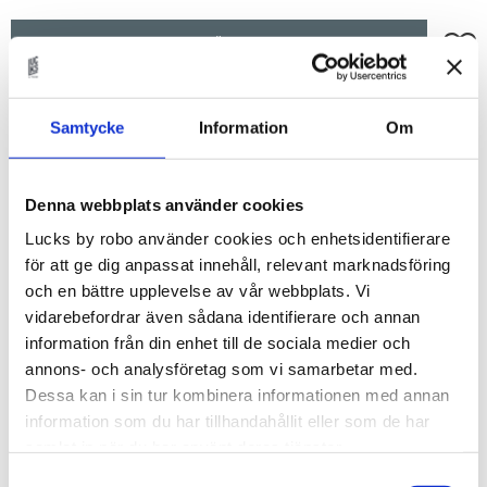
Lägg t
KÖP
Lagerstatus
Beställningsvara.Leveranstid 6-
Samtycke
Information
Om
9 veckor
Artikelnr
grepplist45OAK
Grepplist i massivt trä, anpassad för montage på
Denna webbplats använder cookies
dörrar eller lådor i med 45 bredd eller längd.
Lucks by robo använder cookies och enhetsidentifierare
Du kan välja i mellan:
för att ge dig anpassat innehåll, relevant marknadsföring
- White Ash
och en bättre upplevelse av vår webbplats. Vi
- Soaped Oak
vidarebefordrar även sådana identifierare och annan
- True Oak
information från din enhet till de sociala medier och
- Tanned Oak
annons- och analysföretag som vi samarbetar med.
- True Elm
Dessa kan i sin tur kombinera informationen med annan
information som du har tillhandahållit eller som de har
- Amber Oak
samlat in när du har använt deras tjänster.
- Porcini Oak
- True Walnut
Samtyckesval