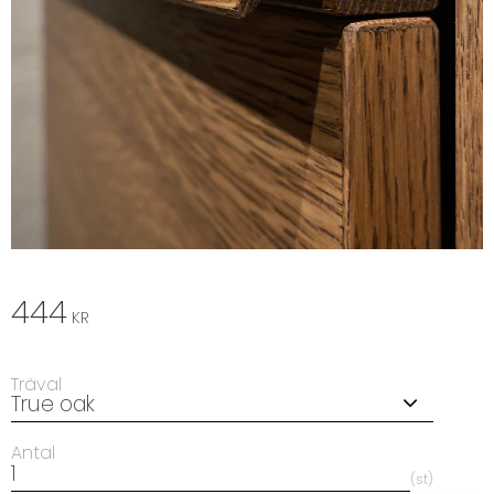
444
KR
Träval
Antal
st