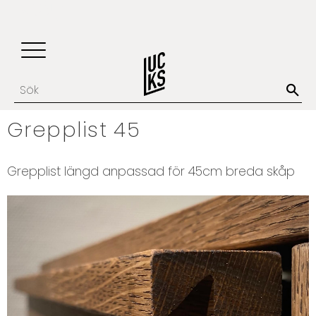
Update cookies preferences
Favoriter
Kundvagn
Meny
Grepplist 45
Grepplist längd anpassad för 45cm breda skåp