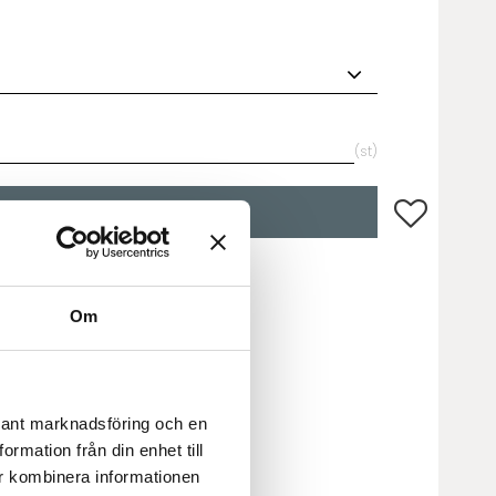
st
Lägg till i fa
KÖP
30722-11
Om
evant marknadsföring och en
rmation från din enhet till
r kombinera informationen