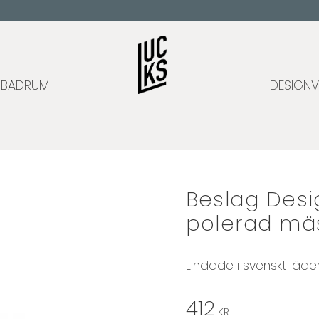
BADRUM
DESIGNV
Beslag Desi
polerad mäs
Lindade i svenskt läde
412
KR