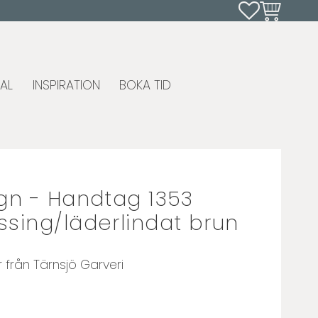
Favoriter
Kundvagn
AL
INSPIRATION
BOKA TID
gn - Handtag 1353
sing/läderlindat brun
r från Tärnsjö Garveri