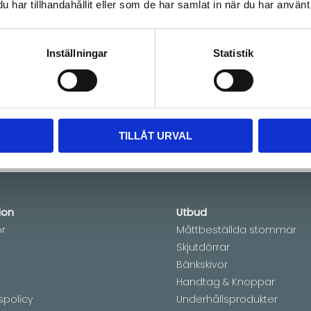
e av material i högsta kvalité, lindade i svenskt läder
har tillhandahållit eller som de har samlat in när du har använt 
Inställningar
Statistik
e är blank mässing som inte åldras eller patineras 
.
TILLÅT URVAL
ion
Utbud
or
Måttbeställda stommar
Skjutdörrar
Bänkskivor
Handtag & Knoppar
spolicy
Underhållsprodukter