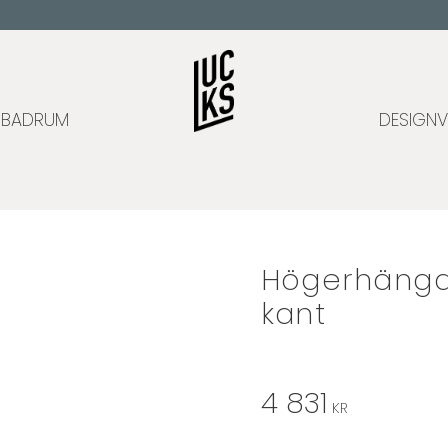
BADRUM
DESIGNV
Högerhängd
kant
4 831
KR