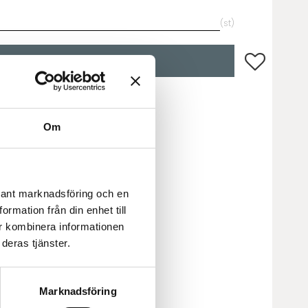
st
Lägg till i fa
KÖP
R60x286
Om
evant marknadsföring och en
rmation från din enhet till
r kombinera informationen
deras tjänster.
Marknadsföring