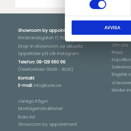
AVVISA
Showroom by
appointment
Informat
Rörstrandsgatan 17, 113 41 Stockholm
Mina sid
Om oss
Drop-in showroom, se aktuella
Press
öppettider på vår Instagram.
Köpvillkor
Telefon:
08-128 660 66
Sekretes
(Telefontider 09:00 - 16:00)
Engelsk s
Kontakt
Vi lever
E-mail:
info@lucks.se
länder in
Vanliga frågor
Montageinstruktioner
Boka tid
Showroom by appointment