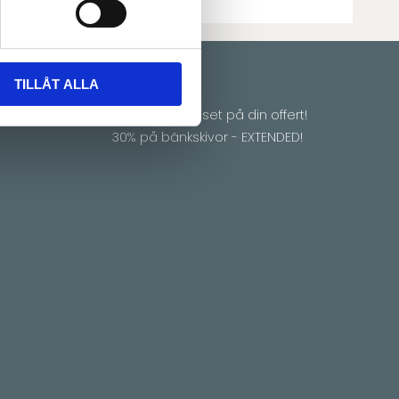
TILLÅT ALLA
Erbjudande
Vi matchar priset på din offert!
30% på bänkskivor - EXTENDED!