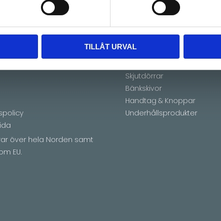
TILLÅT URVAL
ion
Utbud
or
Måttbeställda stommar
Skjutdörrar
Bänkskivor
Handtag & Knoppar
spolicy
Underhållsprodukter
ida
erar över hela Norden samt
om EU.