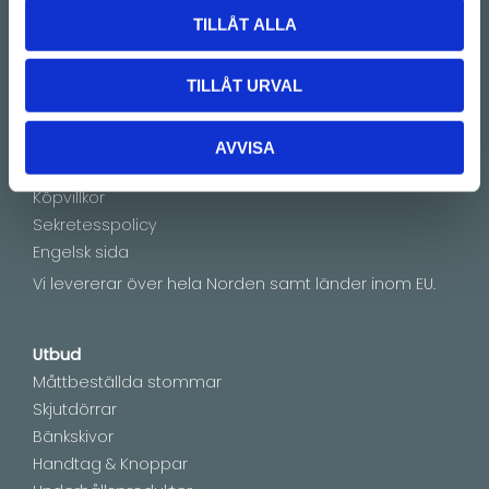
Showroom by appointment
TILLÅT ALLA
TILLÅT URVAL
Information
Mina sidor
Om oss
AVVISA
Press
Köpvillkor
Sekretesspolicy
Engelsk sida
Vi levererar över hela Norden samt länder inom EU.
Utbud
Måttbeställda stommar
Skjutdörrar
Bänkskivor
Handtag & Knoppar