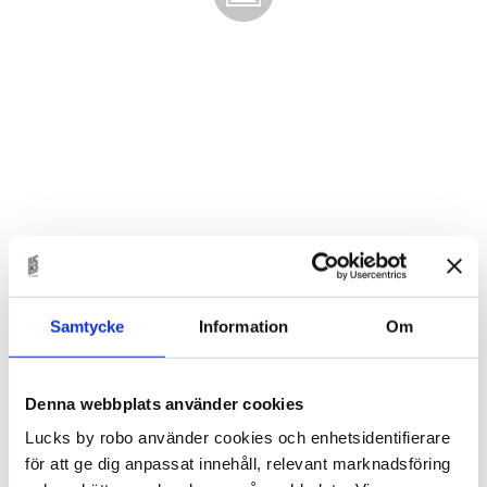
56 332
KR
Samtycke
Information
Om
Antal
st
Denna webbplats använder cookies
Lägg t
KÖP
Lucks by robo använder cookies och enhetsidentifierare
för att ge dig anpassat innehåll, relevant marknadsföring