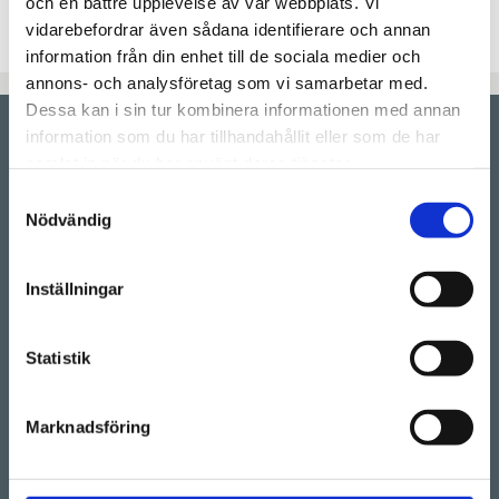
Artikelnr
Offert3148
och en bättre upplevelse av vår webbplats. Vi
vidarebefordrar även sådana identifierare och annan
information från din enhet till de sociala medier och
annons- och analysföretag som vi samarbetar med.
Dessa kan i sin tur kombinera informationen med annan
information som du har tillhandahållit eller som de har
Showroom by
appointment
samlat in när du har använt deras tjänster.
Rörstrandsgatan 17, 113 41 Stockholm
Samtyckesval
Drop-in showroom, se aktuella öppettider på vår
Nödvändig
Instagram.
Telefon:
08-128 660 66
Inställningar
(Telefontider 09:00 - 16:00)
Kontakt
Statistik
E-mail:
info@lucks.se
Marknadsföring
Vanliga frågor
Montageinstruktioner
Boka tid