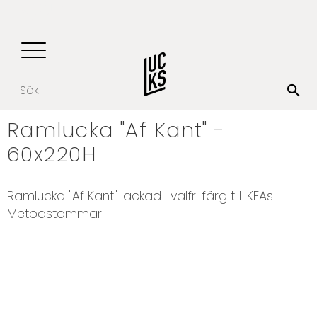
Update cookies preferences
Favoriter
Kundvagn
Meny
Ramlucka "Af Kant" -
60x220H
​Ramlucka "Af Kant" lackad i valfri färg till IKEAs
Metodstommar