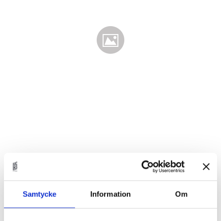
3 585
KR
Samtycke
Information
Om
Antal
st