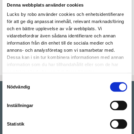
Denna webbplats använder cookies
Lägg t
KÖP
Lucks by robo använder cookies och enhetsidentifierare
för att ge dig anpassat innehåll, relevant marknadsföring
Lagerstatus
Beställningsvara.Leveranstid 6-
och en bättre upplevelse av vår webbplats. Vi
9 veckor
vidarebefordrar även sådana identifierare och annan
Artikelnr
AFKANT60x220H
information från din enhet till de sociala medier och
annons- och analysföretag som vi samarbetar med.
Kökslucka med ram i modellen "Af Kant" , lackas i
Dessa kan i sin tur kombinera informationen med annan
valfri färg utan extra kostnad.
information som du har tillhandahållit eller som de har
samlat in när du har använt deras tjänster.
Samtyckesval
Nödvändig
Showroom by
appointment
Inställningar
Rörstrandsgatan 17, 113 41 Stockholm
Drop-in showroom, se aktuella öppettider på vår
Instagram.
Statistik
Telefon:
08-128 660 66