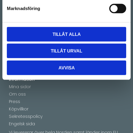
(Telefontider 09:00 - 16:00)
Marknadsföring
Kontakt
E-mail:
info@lucks.se
TILLÅT ALLA
Vanliga frågor
Montageinstruktioner
TILLÅT URVAL
Boka tid
Showroom by appointment
AVVISA
Information
Mina sidor
Om oss
Press
Köpvillkor
Sekretesspolicy
Engelsk sida
Vi levererar över hela Norden samt länder inom EU.