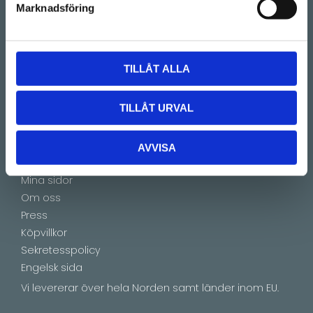
Kontakt
Marknadsföring
E-mail:
info@lucks.se
Vanliga frågor
TILLÅT ALLA
Montageinstruktioner
Boka tid
TILLÅT URVAL
Showroom by appointment
AVVISA
Information
Mina sidor
Om oss
Press
Köpvillkor
Sekretesspolicy
Engelsk sida
Vi levererar över hela Norden samt länder inom EU.