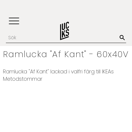
Update cookies preferences
Favoriter
Kundvagn
Meny
Ramlucka "Af Kant" - 60x40V
​Ramlucka "Af Kant" lackad i valfri färg till IKEAs
Metodstommar