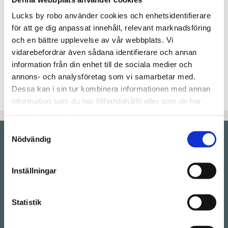
Lucks by robo använder cookies och enhetsidentifierare
för att ge dig anpassat innehåll, relevant marknadsföring
Lagerstatus
Beställningsvara.Leveranstid 6-
9 veckor
och en bättre upplevelse av vår webbplats. Vi
Artikelnr
AFKANT60x40V
vidarebefordrar även sådana identifierare och annan
information från din enhet till de sociala medier och
Kökslucka med ram i modellen "Af Kant" , lackas i
annons- och analysföretag som vi samarbetar med.
valfri färg utan extra kostnad.
Dessa kan i sin tur kombinera informationen med annan
information som du har tillhandahållit eller som de har
samlat in när du har använt deras tjänster.
Samtyckesval
Nödvändig
Showroom by
appointment
Rörstrandsgatan 17, 113 41 Stockholm
Inställningar
Drop-in showroom, se aktuella öppettider på vår
Instagram.
Statistik
Telefon:
08-128 660 66
(Telefontider 09:00 - 16:00)