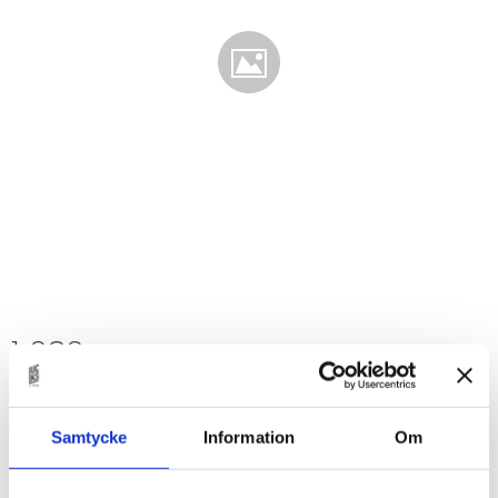
1 030
KR
Antal
Samtycke
Information
Om
st