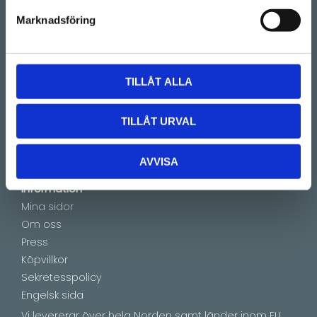
(Telefontider 09:00 - 16:00)
Marknadsföring
Kontakt
E-mail:
info@lucks.se
TILLÅT ALLA
Vanliga frågor
Montageinstruktioner
TILLÅT URVAL
Boka tid
Showroom by appointment
AVVISA
Information
Mina sidor
Om oss
Press
Köpvillkor
Sekretesspolicy
Engelsk sida
Vi levererar över hela Norden samt länder inom EU.