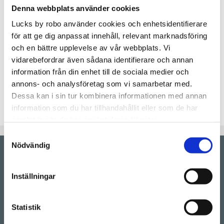
Lägg t
KÖP
Denna webbplats använder cookies
Lucks by robo använder cookies och enhetsidentifierare
Lagerstatus
Beställningsvara.Leveranstid 6-
för att ge dig anpassat innehåll, relevant marknadsföring
9 veckor
och en bättre upplevelse av vår webbplats. Vi
Artikelnr
AFKANT40x40LF
vidarebefordrar även sådana identifierare och annan
information från din enhet till de sociala medier och
Lådfront med ram i modellen "Af Kant" , lackas i
annons- och analysföretag som vi samarbetar med.
valfri färg utan extra kostnad och passar till IKEAS
Dessa kan i sin tur kombinera informationen med annan
Maximera lådor.
information som du har tillhandahållit eller som de har
samlat in när du har använt deras tjänster.
Samtyckesval
Nödvändig
Showroom by
appointment
Inställningar
Rörstrandsgatan 17, 113 41 Stockholm
Drop-in showroom, se aktuella öppettider på vår
Instagram.
Statistik
Telefon:
08-128 660 66