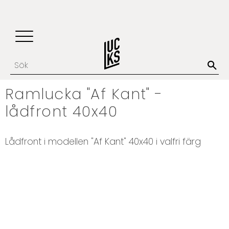
Update cookies preferences
Favoriter
Kundvagn
Meny
Ramlucka "Af Kant" -
lådfront 40x40
Lådfront i modellen "Af Kant" 40x40 i valfri färg