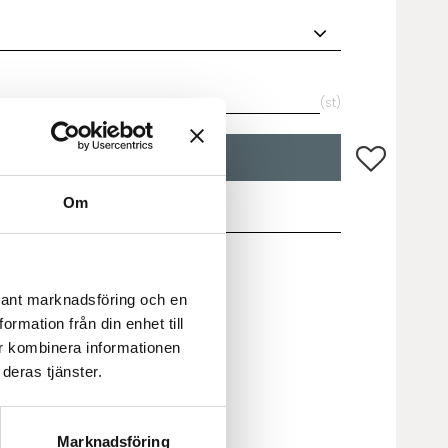
st
Lägg till i fa
KÖP
Om
color-1l
evant marknadsföring och en
rmation från din enhet till
r kombinera informationen
deras tjänster.
Marknadsföring