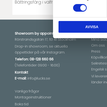
Bättringsfärg i valfri NCS eller i din color matc
AVVISA
Showroom by
appointment
Informat
Rörstrandsgatan 17, 113 41 Stockholm
Mina sid
Om oss
Drop-in showroom, se aktuella
Press
öppettider på vår Instagram.
Köpvillkor
Telefon:
08-128 660 66
Sekretes
(Telefontider 09:00 - 16:00)
Engelsk s
Kontakt
Vi lever
E-mail:
info@lucks.se
länder in
Vanliga frågor
Montageinstruktioner
Boka tid