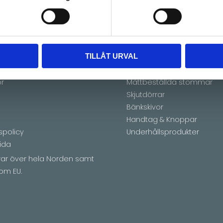
h färg!
TILLÅT URVAL
ion
Utbud
or
Måttbeställda stommar
Skjutdörrar
Bänkskivor
Handtag & Knoppar
spolicy
Underhållsprodukter
ida
erar över hela Norden samt
om EU.