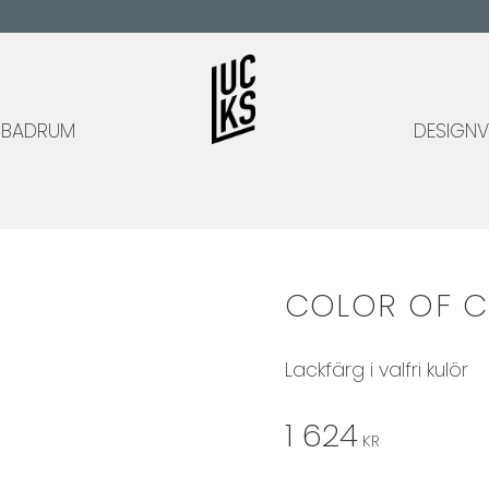
BADRUM
DESIGNV
COLOR OF C
Lackfärg i valfri kulör
1 624
KR