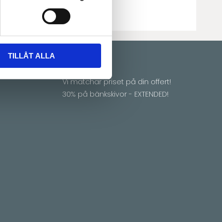
TILLÅT ALLA
Erbjudande
Vi matchar priset på din offert!
30% på bänkskivor - EXTENDED!