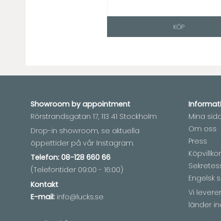
KÖP
Showroom by
appointment
Informat
Rörstrandsgatan 17, 113 41 Stockholm
Mina sid
Om oss
Drop-in showroom, se aktuella
Press
öppettider på vår Instagram.
Köpvillkor
Telefon:
08-128 660 66
Sekretes
(Telefontider 09:00 - 16:00)
Engelsk s
Kontakt
Vi lever
E-mail:
info@lucks.se
länder in