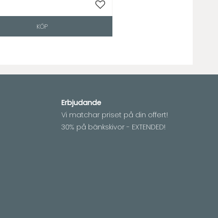
oriter
Lägg till i favoriter
KÖP
Erbjudande
Vi matchar priset på din offert!
30% på bänkskivor - EXTENDED!