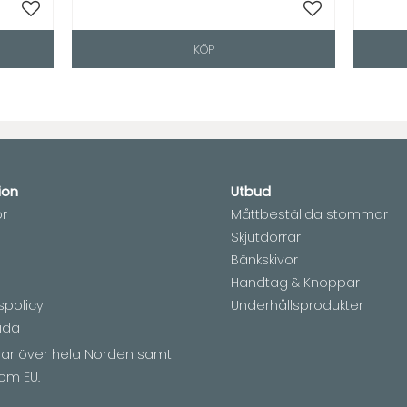
Lägg till i favoriter
Lägg till i fav
KÖP
ion
Utbud
or
Måttbeställda stommar
Skjutdörrar
Bänkskivor
Handtag & Knoppar
spolicy
Underhållsprodukter
ida
erar över hela Norden samt
om EU.