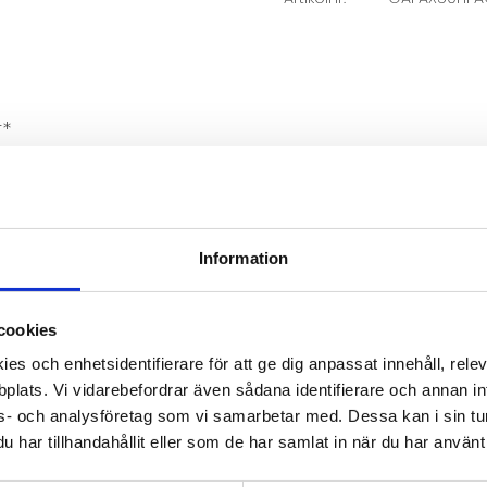
r*
adda ner pdf-en "Mått & gångjärnsspec för PAX-dörr
 236 cm. Har du en annan takhöjd och vill utnyttja de
Information
 höjd på dina dörrar, kom ihåg att beställa rätt a
cookies
rderob
es och enhetsidentifierare för att ge dig anpassat innehåll, rel
bitar och sockel kan du bygga in din garderob så den f
plats. Vi vidarebefordrar även sådana identifierare och annan info
s- och analysföretag som vi samarbetar med. Dessa kan i sin tu
har tillhandahållit eller som de har samlat in när du har använt 
Relaterade produkter