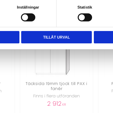
Inställningar
Statistik
TILLÅT URVAL
r
Täcksida 19mm tjock till PAX i
fanér
n
Finns i flera utföranden
2 912
KR