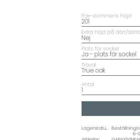
Pax-stommens höjd
Extra höjd på dörr/dörra
Plats för sockel
Träval
Antal
Lagerstatus
Beställnings
6-
Artikelnr
GAPAX50HFA