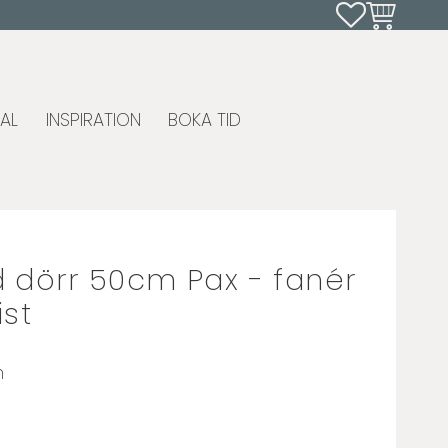
Favoriter
Kundvagn
AL
INSPIRATION
BOKA TID
dörr 50cm Pax - fanér
st
n