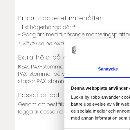
Produktpaketet innehåller:
- 1 st högerhängd dörr*
- Gångjärn med tillhörande monteringsplatto
* Vill du se de exakta måtten på dörrarna?
L
Extra höjd på dörr
IKEAs PAX-stommar finns i två höjder: 201 och
Samtycke
PAX-stommar på varandra. Om du önskar extra
staplar PAX-stommar.
Denna webbplats använder 
Passbitar och täcksidor till din ga
Lucks by robo använder cooki
Genom att beställa till extra täcksidor, pass
bättre upplevelse av vår webb
lägga till dessa i din beställning här nedanför.
de sociala medier och annon
med annan information som du 