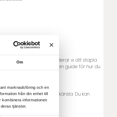
ar" här
.
t extra utrymmet rekommenderar vi att stapla
Om
ntal PAX-stommar.
Här finns en guide
för hur du
evant marknadsföring och en
år en exklusivt platsbyggd känsla. Du kan
rmation från din enhet till
r kombinera informationen
deras tjänster.