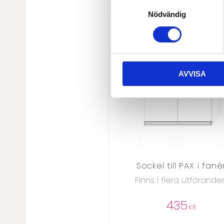
Samtyckesval
Nödvändig
AVVISA
Sockel till PAX i fané
Finns i flera utförande
435
KR