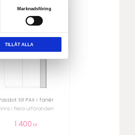
Marknadsföring
TILLÅT ALLA
Passbit till PAX i fanér
Finns i flera utföranden
1 400
KR