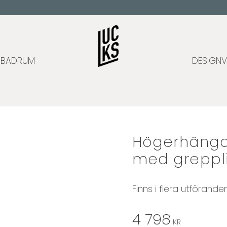
BADRUM
DESIGNV
Högerhängd 
med greppli
Finns i flera utförande
4 798
KR