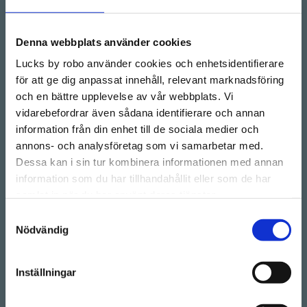
Drop-in showroom, se aktuella öppettider på vår
Instagram.
Denna webbplats använder cookies
Telefon:
08-128 660 66
Lucks by robo använder cookies och enhetsidentifierare
(Telefontider 09:00 - 16:00)
för att ge dig anpassat innehåll, relevant marknadsföring
Kontakt
och en bättre upplevelse av vår webbplats. Vi
E-mail:
info@lucks.se
vidarebefordrar även sådana identifierare och annan
information från din enhet till de sociala medier och
Vanliga frågor
annons- och analysföretag som vi samarbetar med.
Dessa kan i sin tur kombinera informationen med annan
Montageinstruktioner
information som du har tillhandahållit eller som de har
Boka tid
samlat in när du har använt deras tjänster.
Showroom by appointment
Samtyckesval
Nödvändig
Information
Mina sidor
Inställningar
Om oss
Press