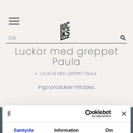
Update cookies preferences
Favoriter
Kundvagn
Meny
Luckor med greppet
Paula
LUCKOR MED GREPPET PAULA
Inga produkter hittades.
Showroom by
appointment
Samtycke
Information
Om
Rörstrandsgatan 17, 113 41 Stockholm