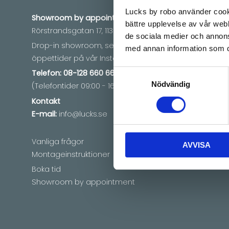
Lucks by robo använder cooki
Showroom by
appointment
Informat
bättre upplevelse av vår webb
Rörstrandsgatan 17, 113 41 Stockholm
Mina sid
de sociala medier och annon
Om oss
Drop-in showroom, se aktuella
med annan information som du 
Press
öppettider på vår Instagram.
Köpvillkor
Samtyckesval
Telefon:
08-128 660 66
Sekretes
Nödvändig
(Telefontider 09:00 - 16:00)
Engelsk s
Kontakt
Vi lever
E-mail:
info@lucks.se
länder in
Vanliga frågor
AVVISA
Montageinstruktioner
Boka tid
Showroom by appointment