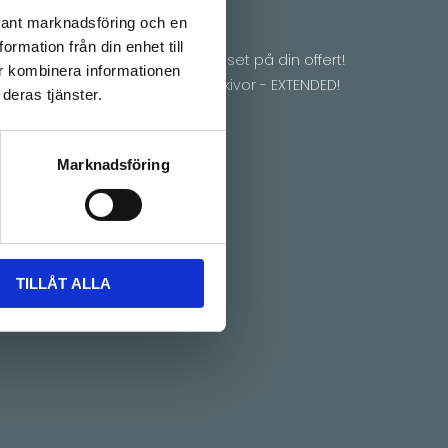
evant marknadsföring och en
Erbjudande
rmation från din enhet till
Vi matchar priset på din offert!
r kombinera informationen
30% på bänkskivor - EXTENDED!
deras tjänster.
Marknadsföring
TILLÅT ALLA