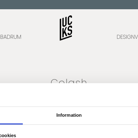
BADRUM
DESIGNV
Colash
COLASH
Inga produkter hittades.
Information
cookies