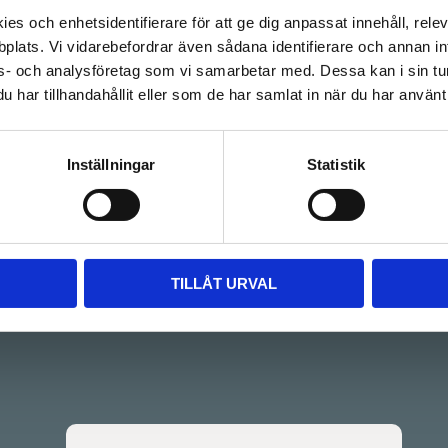
es och enhetsidentifierare för att ge dig anpassat innehåll, rel
ion
Utbud
plats. Vi vidarebefordrar även sådana identifierare och annan info
or
Måttbeställda stommar
s- och analysföretag som vi samarbetar med. Dessa kan i sin tu
Skjutdörrar
har tillhandahållit eller som de har samlat in när du har använt 
Bänkskivor
Handtag & Knoppar
spolicy
Underhållsprodukter
Inställningar
Statistik
ida
erar över hela Norden samt
om EU.
TILLÅT URVAL