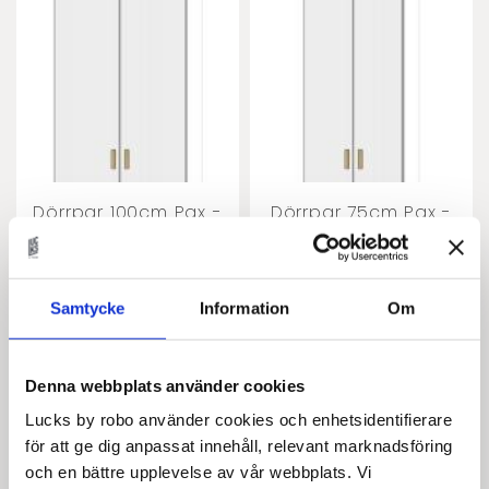
Dörrpar 100cm Pax -
Dörrpar 75cm Pax -
fanér med paula
fanér med paula
grepp
grepp
Finns i flera
Finns i flera
utföranden
utföranden
Samtycke
Information
Om
7 735
6 671
KR
KR
Denna webbplats använder cookies
Lägg till i favoriter
Lägg t
Lucks by robo använder cookies och enhetsidentifierare
KÖP
KÖP
för att ge dig anpassat innehåll, relevant marknadsföring
och en bättre upplevelse av vår webbplats. Vi