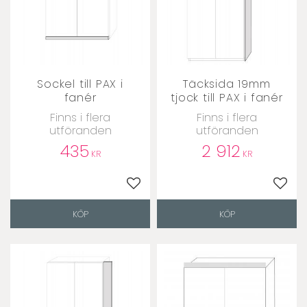
Sockel till PAX i
Täcksida 19mm
fanér
tjock till PAX i fanér
Finns i flera
Finns i flera
utföranden
utföranden
435
2 912
KR
KR
Lägg till i favoriter
Lägg t
KÖP
KÖP