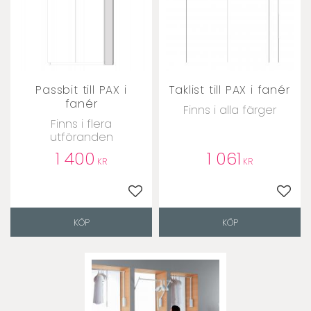
Passbit till PAX i
Taklist till PAX i fanér
fanér
Finns i alla färger
Finns i flera
utföranden
1 400
1 061
KR
KR
Lägg till i favoriter
Lägg t
KÖP
KÖP