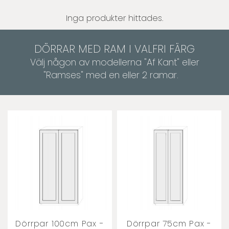
Inga produkter hittades.
DÖRRAR MED RAM I VALFRI FÄRG
Välj någon av modellerna "Af Kant" eller
"Ramses" med en eller 2 ramar.
Dörrpar 100cm Pax -
Dörrpar 75cm Pax -