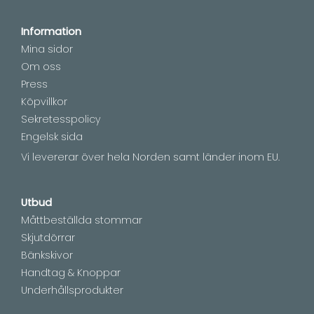
Information
Mina sidor
Om oss
Press
Köpvillkor
Sekretesspolicy
Engelsk sida
Vi levererar över hela Norden samt länder inom EU.
Utbud
Måttbeställda stommar
Skjutdörrar
Bänkskivor
Handtag & Knoppar
Underhållsprodukter