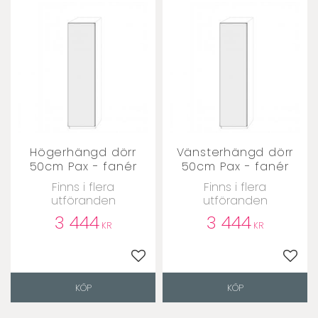
Högerhängd dörr
Vänsterhängd dörr
50cm Pax - fanér
50cm Pax - fanér
Finns i flera
Finns i flera
utföranden
utföranden
3 444
3 444
KR
KR
Lägg till i favoriter
Lägg t
KÖP
KÖP