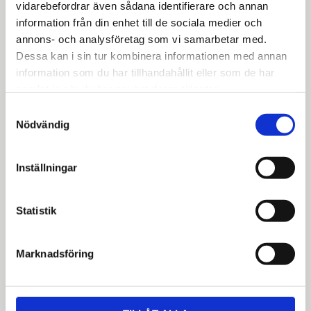
vidarebefordrar även sådana identifierare och annan
information från din enhet till de sociala medier och
annons- och analysföretag som vi samarbetar med.
Dessa kan i sin tur kombinera informationen med annan
information som du har tillhandahållit eller som de har
samlat in när du har använt deras tjänster.
Samtyckesval
Nödvändig
Högerhängd dörr
Vänsterhängd dörr
50cm Pax - fanér
50cm Pax - fanér
Inställningar
med paula grepp
med paula grepp
Finns i flera
Finns i flera
Statistik
utföranden
utföranden
3 867
3 867
KR
KR
Marknadsföring
Lägg till i favoriter
Lägg t
KÖP
KÖP