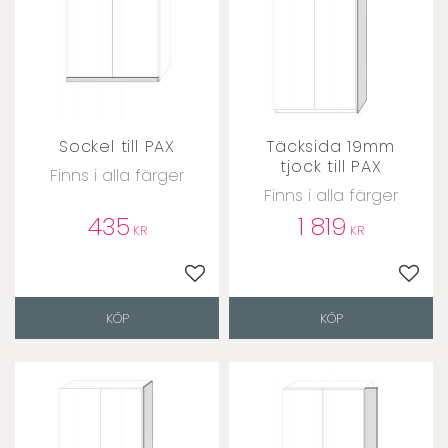
Sockel till PAX
Täcksida 19mm
tjock till PAX
Finns i alla färger
Finns i alla färger
435
1 819
KR
KR
Lägg till i favoriter
Lägg t
KÖP
KÖP