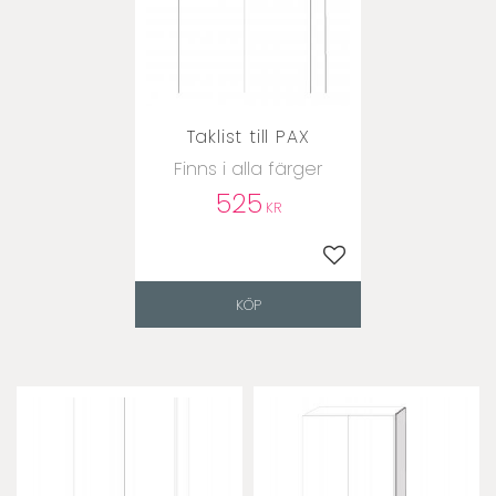
Taklist till PAX
Finns i alla färger
525
KR
Lägg till i favoriter
KÖP