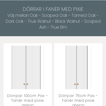
DÖRRAR I FANÈR MED PIXIE
Välj mellan Oak - Soaped Oak - Tanned Oak -
Dark Oak - True Walnut - Black Walnut - Soaped
Ash - True Elm
Dörrpar 100cm Pax -
Dörrpar 75cm Pax -
fanér med pixie
fanér med pixie
grepp
grepp