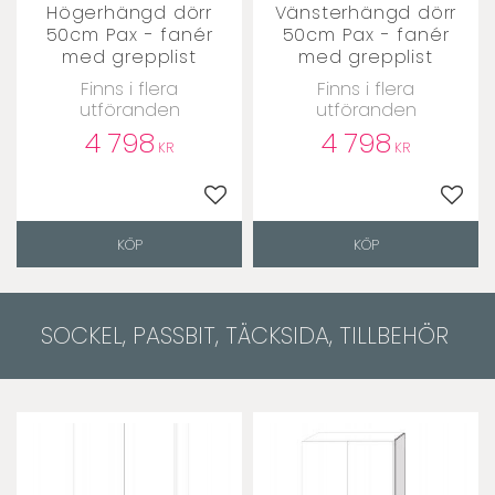
Högerhängd dörr
Vänsterhängd dörr
50cm Pax - fanér
50cm Pax - fanér
med grepplist
med grepplist
Finns i flera
Finns i flera
utföranden
utföranden
4 798
4 798
KR
KR
Lägg till i favoriter
Lägg t
KÖP
KÖP
SOCKEL, PASSBIT, TÄCKSIDA, TILLBEHÖR