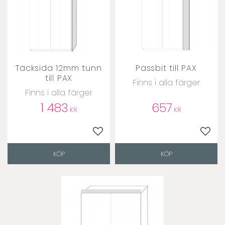
Täcksida 12mm tunn
Passbit till PAX
till PAX
Finns i alla färger
Finns i alla färger
1 483
657
KR
KR
Lägg till i favoriter
Lägg t
KÖP
KÖP