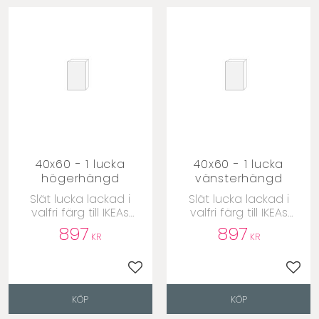
40x60 - 1 lucka
40x60 - 1 lucka
högerhängd
vänsterhängd
​Slät lucka lackad i
​Slät lucka lackad i
valfri färg till IKEAs
valfri färg till IKEAs
Metodstommar
Metodstommar
897
897
KR
KR
till i favoriter
Lägg till i favoriter
Lägg 
KÖP
KÖP