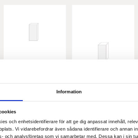
40x80 - 1 lucka
40x80 - 1 lådfront
vänsterhängd
​Slät lådfront lackad i
valfri färg till IKEAs
​Slät lucka lackad i
Information
Metodstommar
valfri färg till IKEAs
Metodstommar
1 033
1 033
KR
KR
cookies
till i favoriter
Lägg till i favoriter
Lägg 
es och enhetsidentifierare för att ge dig anpassat innehåll, rel
plats. Vi vidarebefordrar även sådana identifierare och annan info
KÖP
KÖP
s- och analysföretag som vi samarbetar med. Dessa kan i sin tu