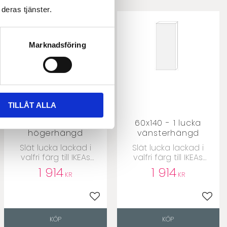
deras tjänster.
Marknadsföring
TILLÅT ALLA
60x140 - 1 lucka
60x140 - 1 lucka
högerhängd
vänsterhängd
​Slät lucka lackad i
​Slät lucka lackad i
valfri färg till IKEAs
valfri färg till IKEAs
Metodstommar
Metodstommar
1 914
1 914
KR
KR
till i favoriter
Lägg till i favoriter
Lägg t
KÖP
KÖP