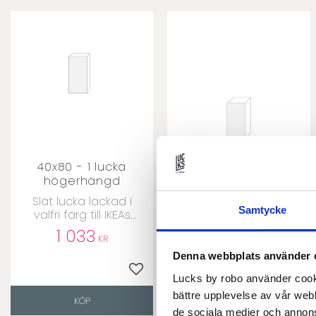
40x80 - 1 lucka
40x80 - 1 lucka
högerhängd
vänsterhängd
​Slät lucka lackad i
​Slät lucka lackad i
Samtycke
valfri färg till IKEAs
valfri färg till IKEAs
Metodstommar
Metodstommar
1 033
1 033
KR
KR
Denna webbplats använder 
Lägg till i favoriter
Lägg 
Lucks by robo använder cooki
bättre upplevelse av vår webb
KÖP
KÖP
de sociala medier och annon