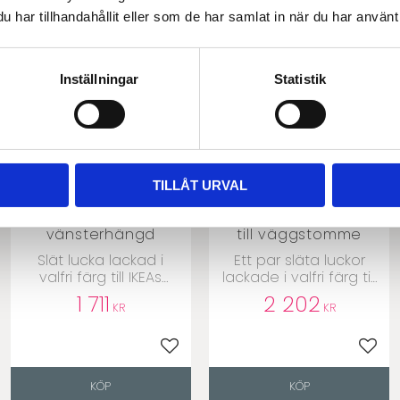
har tillhandahållit eller som de har samlat in när du har använt 
Inställningar
Statistik
TILLÅT URVAL
60x120 - 1 lucka
60x120 - 1 luckpar
vänsterhängd
till väggstomme
​Slät lucka lackad i
Ett par släta luckor
valfri färg till IKEAs
lackade i valfri färg till
Metodstommar
IKEAs Metodstommar
1 711
2 202
KR
KR
till i favoriter
Lägg till i favoriter
Lägg 
KÖP
KÖP