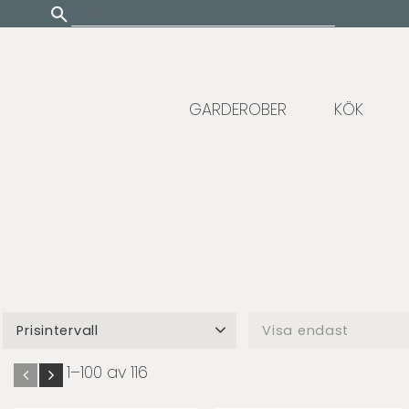
Update cookies preferences
GARDEROBER
KÖK
Prisintervall
Visa endast
0
6 635
Finns i lager
0
1–
100
av
116