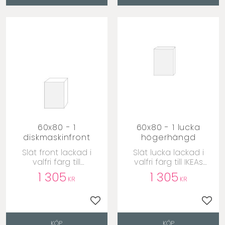
60x80 - 1
60x80 - 1 lucka
diskmaskinfront
högerhängd
​Slät front lackad i
​Slät lucka lackad i
valfri färg till
valfri färg till IKEAs
diskmaskin
Metodstommar
1 305
1 305
KR
KR
till i favoriter
Lägg till i favoriter
Lägg 
KÖP
KÖP