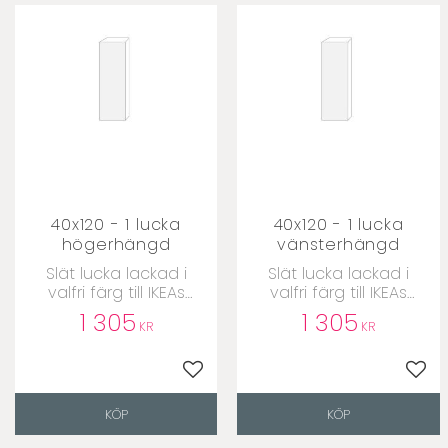
40x120 - 1 lucka
40x120 - 1 lucka
högerhängd
vänsterhängd
​Slät lucka lackad i
​Slät lucka lackad i
valfri färg till IKEAs
valfri färg till IKEAs
Metodstommar
Metodstommar
1 305
1 305
KR
KR
Lägg till i favoriter
Lägg 
KÖP
KÖP