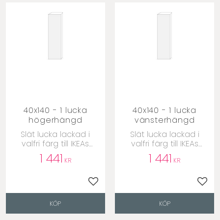
40x140 - 1 lucka
40x140 - 1 lucka
högerhängd
vänsterhängd
​Slät lucka lackad i
​Slät lucka lackad i
valfri färg till IKEAs
valfri färg till IKEAs
Metodstommar
Metodstommar
1 441
1 441
KR
KR
till i favoriter
Lägg till i favoriter
Lägg 
KÖP
KÖP