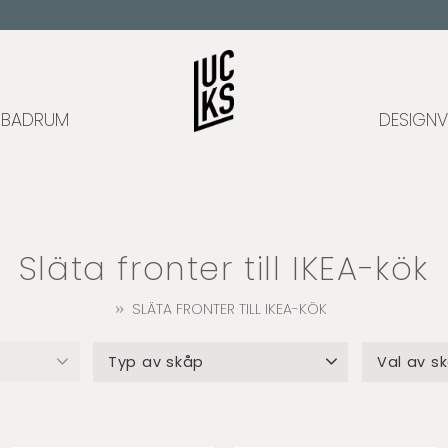
BADRUM
DESIGNV
Släta fronter till IKEA-kök
SLÄTA FRONTER TILL IKEA-KÖK
Typ av skåp
Val av s
Bänkskåp
39
Högskåp
34
Bänkskåp
Väggskåp
34
Bänksskå