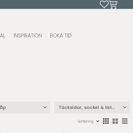
Favoriter
Kundvagn
AL
INSPIRATION
BOKA TID
kåp
Täcksidor, sockel & lister
 20x80
1
Alla delar
8
Välj sortering
Vä
p 40X80
11