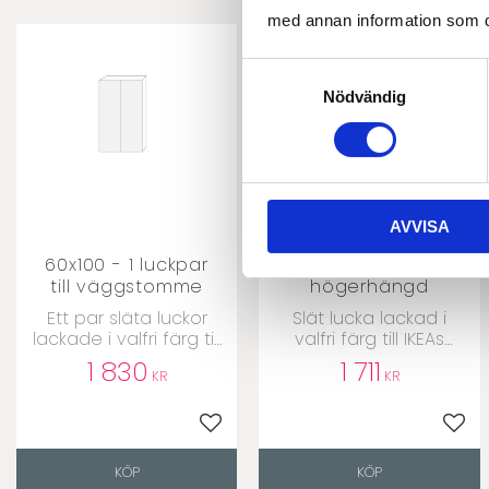
med annan information som du 
Samtyckesval
Nödvändig
AVVISA
60x100 - 1 luckpar
60x120 - 1 lucka
till väggstomme
högerhängd
Ett par släta luckor
​Slät lucka lackad i
lackade i valfri färg till
valfri färg till IKEAs
IKEAs Metodstommar
Metodstommar
1 830
1 711
KR
KR
Lägg till i favoriter
Lägg 
KÖP
KÖP