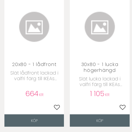
20x80 - 1 lådfront
30x80 - 1 lucka
högerhängd
​Slät lådfront lackad i
valfri färg till IKEAs
​Slät lucka lackad i
Metodstommar
valfri färg till IKEAs
Metodstommar
664
1 105
KR
KR
Lägg till i favoriter
Lägg 
KÖP
KÖP