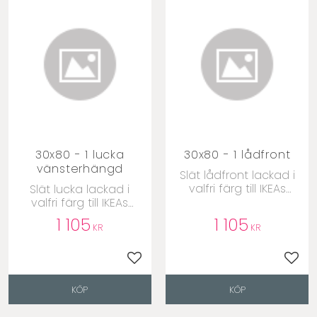
Bänksskå
Bänksskå
Visa fler
30x80 - 1 lucka
30x80 - 1 lådfront
vänsterhängd
​Slät lådfront lackad i
valfri färg till IKEAs
​Slät lucka lackad i
Metodstommar
valfri färg till IKEAs
Metodstommar
1 105
1 105
KR
KR
till i favoriter
Lägg till i favoriter
Lägg 
KÖP
KÖP